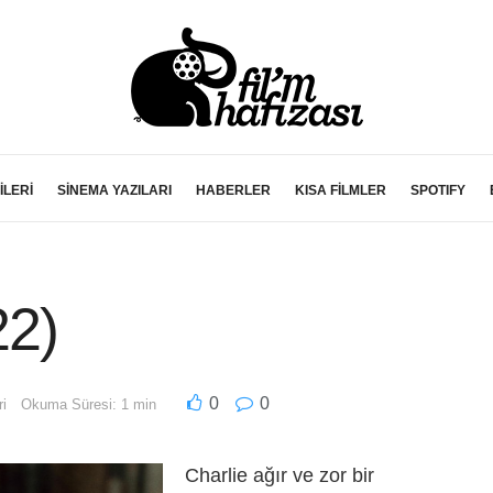
İLERİ
SİNEMA YAZILARI
HABERLER
KISA FİLMLER
SPOTIFY
22)
0
0
ri
Okuma Süresi: 1 min
Charlie ağır ve zor bir