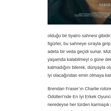
olduğu bir tiyatro sahnesi gibid
figürler, bu sahneye sırayla gi
adeta bir veda geçidi sunar. Mü
yaşamda kalabilmeyi o güne dek b
kalmadığını bilerek, dünyayla ol
iyi olacağından emin olmaya kara
Brendan Fraser’ın Charlie rolünd
Ödülleri’nde En İyi Erkek Oyun
neredeyse her türden karmaşık du