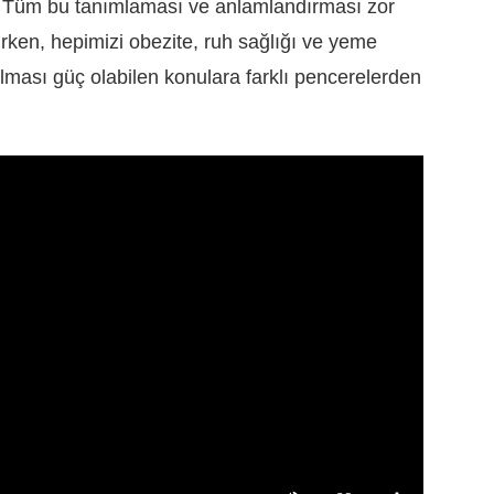
z. Tüm bu tanımlaması ve anlamlandırması zor
kırken, hepimizi obezite, ruh sağlığı ve yeme
ması güç olabilen konulara farklı pencerelerden