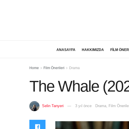
ANASAYFA
HAKKIMIZDA
FİLM ÖNER
Home
Film Önerileri
Drama
The Whale (20
Selin Tanyeri
3 yıl önce
Drama
,
Film Önerile