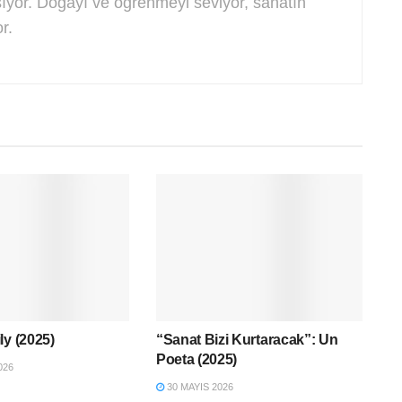
ışıyor. Doğayı ve öğrenmeyi seviyor, sanatın
r.
ly (2025)
“Sanat Bizi Kurtaracak”: Un
Poeta (2025)
026
30 MAYIS 2026