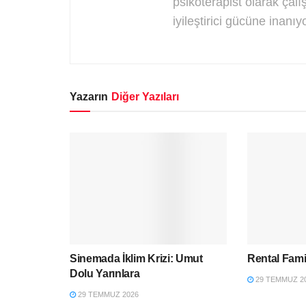
psikoterapist olarak çal
iyileştirici gücüne inanıyo
Yazarın
Diğer Yazıları
Sinemada İklim Krizi: Umut
Rental Fami
Dolu Yarınlara
29 TEMMUZ 2
29 TEMMUZ 2026