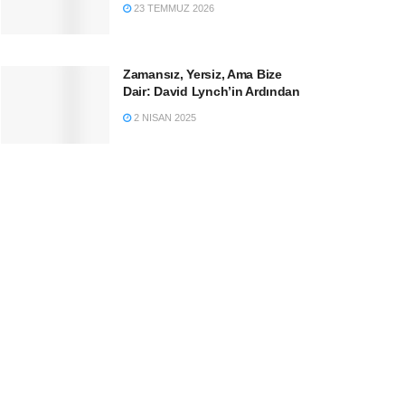
23 TEMMUZ 2026
Zamansız, Yersiz, Ama Bize
Dair: David Lynch’in Ardından
2 NISAN 2025