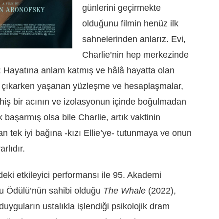
günlerini geçirmekte
olduğunu filmin henüz ilk
sahnelerinden anlarız. Evi,
Charlie’nin hep merkezinde
ir: Hayatına anlam katmış ve hâlâ hayatta olan
rip çıkarken yaşanan yüzleşme ve hesaplaşmalar,
thiş bir acının ve izolasyonun içinde boğulmadan
aşarmış olsa bile Charlie, artık vaktinin
an tek iyi bağına -kızı Ellie’ye- tutunmaya ve onun
rlıdır.
eki etkileyici performansı ile 95. Akademi
cu Ödülü’nün sahibi olduğu
The Whale
(2022),
yguların ustalıkla işlendiği psikolojik dram