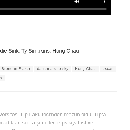
die Sink, Ty Simpkins, Hong Chau
Brendan Fraser
darren aronofsky
Hong Chau
oscar
ns
ersitesi Tıp Fakültesi’nden mezun oldu. Tıpta
ladıktan sonra şimdilerde psikiyatrist ve