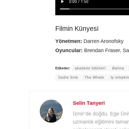
Filmin Künyesi
Yönetmen:
Darren Aronofsky
Oyuncular:
Brendan Fraser, Sa
Etiketler:
akademi ödülleri
Balina
Sadie Sink
The Whale
ty simpki
Selin Tanyeri
İzmir’de doğdu. Ege Üniv
uzmanlık eğitimini tamam