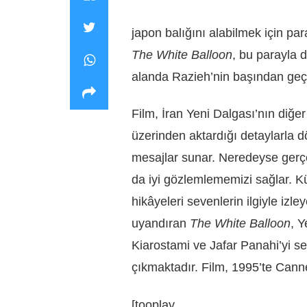
japon balığını alabilmek için pa
The White Balloon
, bu parayla 
alanda Razieh’nin başından geçen
Film, İran Yeni Dalgası’nın diğer 
üzerinden aktardığı detaylarla dö
mesajlar sunar. Neredeyse gerçe
da iyi gözlemlememizi sağlar. K
hikâyeleri sevenlerin ilgiyle izle
uyandıran
The White Balloon
, 
Kiarostami ve Jafar Panahi’yi s
çıkmaktadır. Film, 1995’te Cann
[tooplay