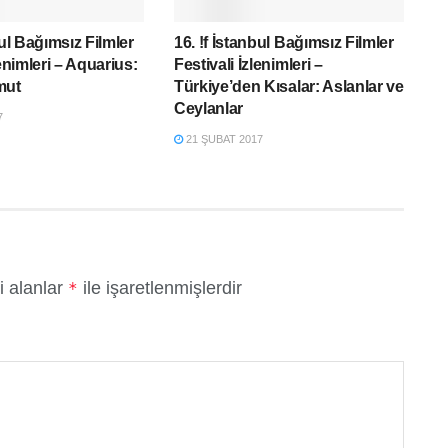
bul Bağımsız Filmler
16. !f İstanbul Bağımsız Filmler
lenimleri – Aquarius:
Festivali İzlenimleri –
mut
Türkiye’den Kısalar: Aslanlar ve
Ceylanlar
7
21 ŞUBAT 2017
i alanlar
ile işaretlenmişlerdir
*