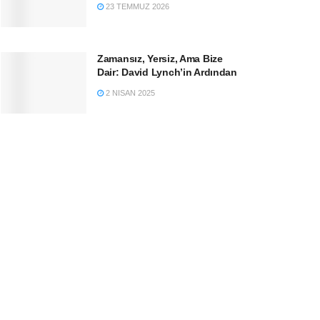
23 TEMMUZ 2026
Zamansız, Yersiz, Ama Bize
Dair: David Lynch’in Ardından
2 NISAN 2025