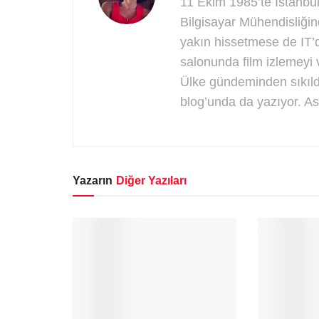
11 Ekim 1985’te İstanbul
Bilgisayar Mühendisliği
yakın hissetmese de IT
salonunda film izlemeyi 
Ülke gündeminden sıkıldı
blog’unda da yazıyor. A
Yazarın
Diğer Yazıları