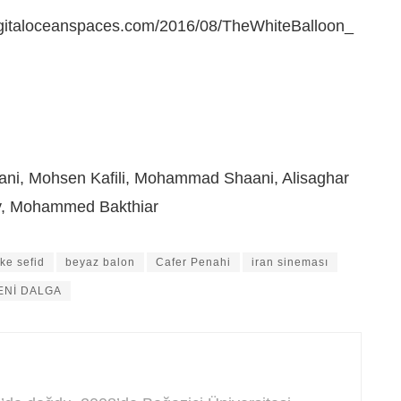
.digitaloceanspaces.com/2016/08/TheWhiteBalloon_
i, Mohsen Kafili, Mohammad Shaani, Alisaghar
iy, Mohammed Bakthiar
ke sefid
beyaz balon
Cafer Penahi
iran sineması
ENİ DALGA