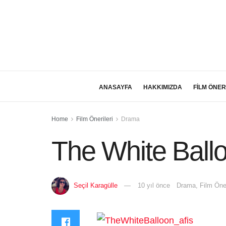
ANASAYFA
HAKKIMIZDA
FİLM ÖNER
Home
Film Önerileri
Drama
The White Ball
Seçil Karagülle
10 yıl önce
Drama
,
Film Öner