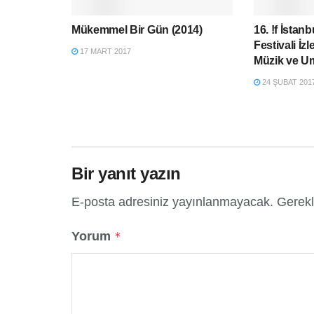
Mükemmel Bir Gün (2014)
16. !f İstan
Festivali İz
17 MART 2017
Müzik ve U
24 ŞUBAT 201
Bir yanıt yazın
E-posta adresiniz yayınlanmayacak.
Gerekl
Yorum
*