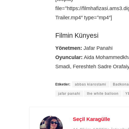
file=”https://filmhafizasi.ams3
Trailer.mp4″ type=”mp4″]
Filmin Künyesi
Yönetmen:
Jafar Panahi
Oyuncular:
Aida Mohammedkhan
Smadi, Fereshteh Sadre Orafa
Etiketler:
abbas kiarostami
Badkona
jafar panahi
the white balloon
Y
Seçil Karagülle