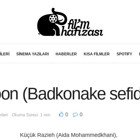
İLERİ
SİNEMA YAZILARI
HABERLER
KISA FİLMLER
SPOTIFY
oon (Badkonake sefid
0
0
ileri
Okuma Süresi: 1 min
Küçük Razieh (Aida Mohammedkhani),