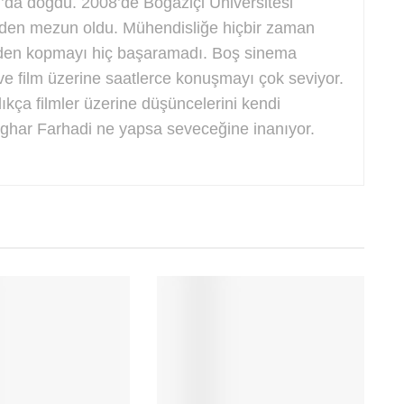
’da doğdu. 2008’de Boğaziçi Üniversitesi
nden mezun oldu. Mühendisliğe hiçbir zaman
’den kopmayı hiç başaramadı. Boş sinema
ve film üzerine saatlerce konuşmayı çok seviyor.
kça filmler üzerine düşüncelerini kendi
sghar Farhadi ne yapsa seveceğine inanıyor.