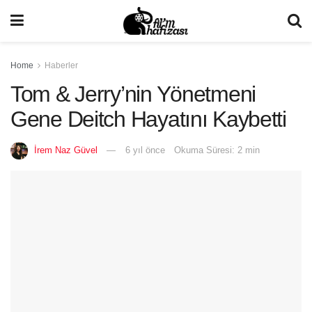
Home
Haberler
Tom & Jerry’nin Yönetmeni
Gene Deitch Hayatını Kaybetti
İrem Naz Güvel
6 yıl önce
Okuma Süresi: 2 min