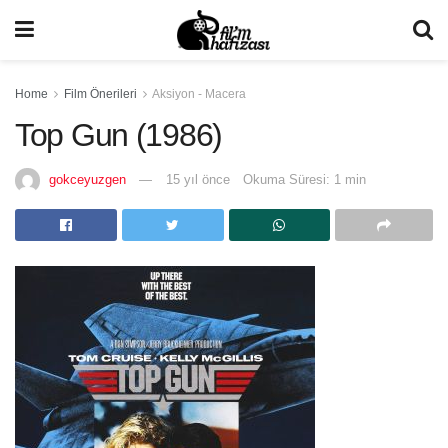
Home
Film Önerileri
Aksiyon - Macera
Top Gun (1986)
gokceyuzgen
15 yıl önce
Okuma Süresi: 1 min