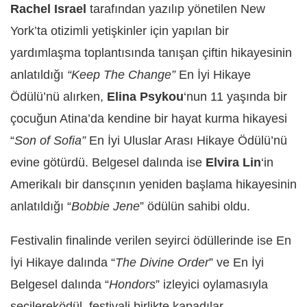
Rachel Israel
tarafından yazılıp yönetilen New
York’ta otizimli yetişkinler için yapılan bir
yardımlaşma toplantısında tanışan çiftin hikayesinin
anlatıldığı
“Keep The Change”
En İyi Hikaye
Ödülü’nü alırken,
Elina Psykou
‘nun 11 yaşında bir
çocuğun Atina’da kendine bir hayat kurma hikayesi
“
Son of Sofia”
En İyi Uluslar Arası Hikaye Ödülü’nü
evine götürdü. Belgesel dalında ise
Elvira Lin
‘in
Amerikalı bir dansçının yeniden başlama hikayesinin
anlatıldığı “
Bobbie Jene
” ödülün sahibi oldu.
Festivalin finalinde verilen seyirci ödüllerinde ise En
İyi Hikaye dalında “
The Divine Order
” ve En İyi
Belgesel dalında “
Hondors
” izleyici oylamasıyla
seçilereködül festivali birlikte kapadılar.