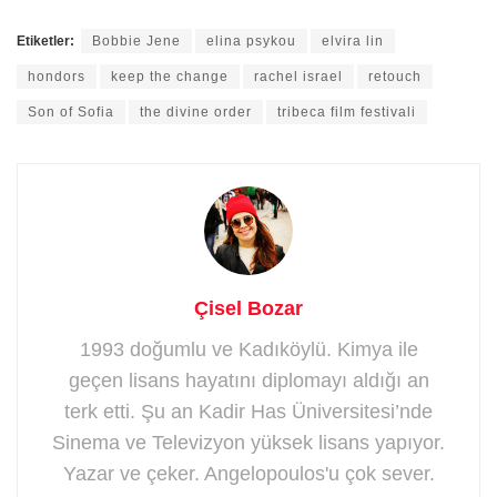
Etiketler:
Bobbie Jene
elina psykou
elvira lin
hondors
keep the change
rachel israel
retouch
Son of Sofia
the divine order
tribeca film festivali
Çisel Bozar
1993 doğumlu ve Kadıköylü. Kimya ile
geçen lisans hayatını diplomayı aldığı an
terk etti. Şu an Kadir Has Üniversitesi’nde
Sinema ve Televizyon yüksek lisans yapıyor.
Yazar ve çeker. Angelopoulos'u çok sever.