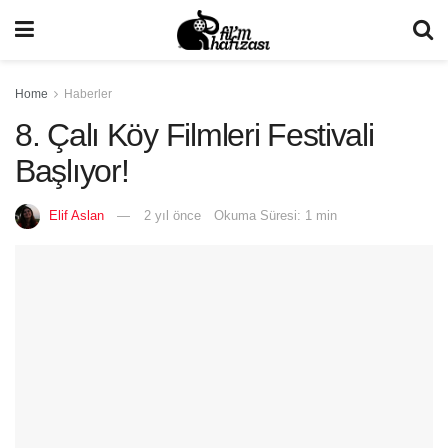
Home
Haberler
8. Çalı Köy Filmleri Festivali
Başlıyor!
Elif Aslan
2 yıl önce
Okuma Süresi: 1 min