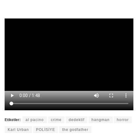
Etiketler:
al pacino
crime
dedektif
hangman
horror
Karl Urban
POLİSİYE
the godfather