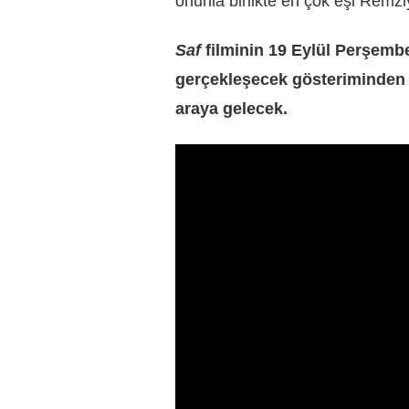
onunla birlikte en çok eşi Remziy
Saf
filminin 19 Eylül Perşemb
gerçekleşecek gösteriminden so
araya gelecek.