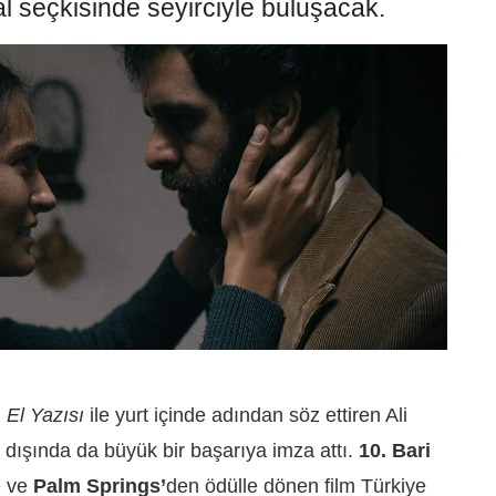
sal seçkisinde seyirciyle buluşacak.
i
El Yazısı
ile yurt içinde adından söz ettiren Ali
t dışında da büyük bir başarıya imza attı.
10. Bari
e ve
Palm Springs’
den ödülle dönen film Türkiye