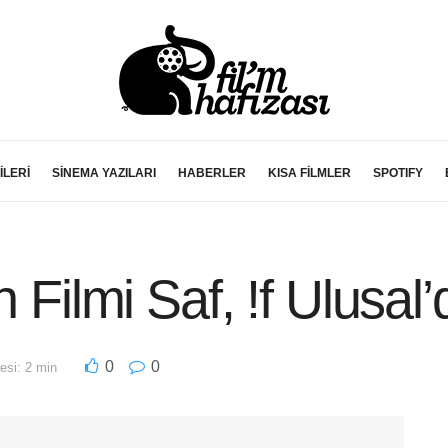
İLERİ
SİNEMA YAZILARI
HABERLER
KISA FİLMLER
SPOTIFY
 Filmi Saf, !f Ulusal’
0
0
si: 2 min