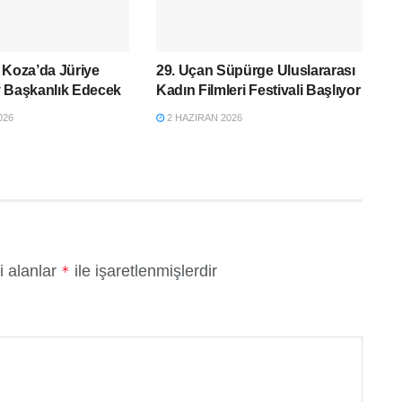
 Koza’da Jüriye
29. Uçan Süpürge Uluslararası
y Başkanlık Edecek
Kadın Filmleri Festivali Başlıyor
026
2 HAZIRAN 2026
i alanlar
ile işaretlenmişlerdir
*