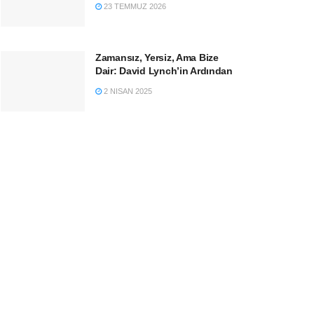
23 TEMMUZ 2026
Zamansız, Yersiz, Ama Bize
Dair: David Lynch’in Ardından
2 NISAN 2025