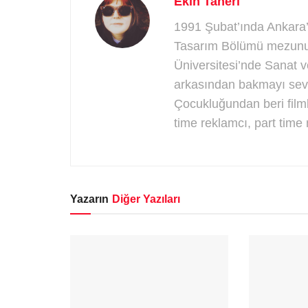
Ekin Taneri
1991 Şubat’ında Ankara’d
Tasarım Bölümü mezunu. 
Üniversitesi’nde Sanat v
arkasından bakmayı sever
Çocukluğundan beri filmle
time reklamcı, part time 
Yazarın
Diğer Yazıları