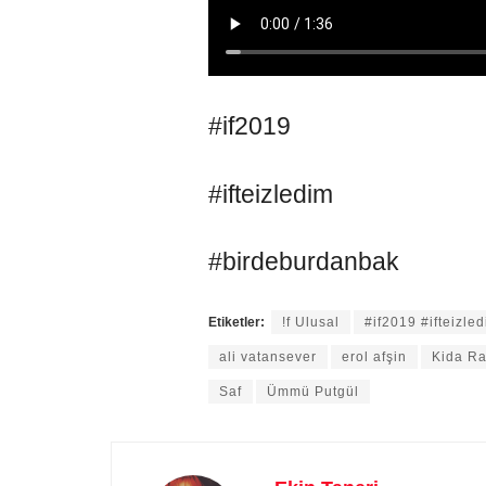
#if2019
#ifteizledim
#birdeburdanbak
Etiketler:
!f Ulusal
#if2019 #ifteizl
ali vatansever
erol afşin
Kida R
Saf
Ümmü Putgül