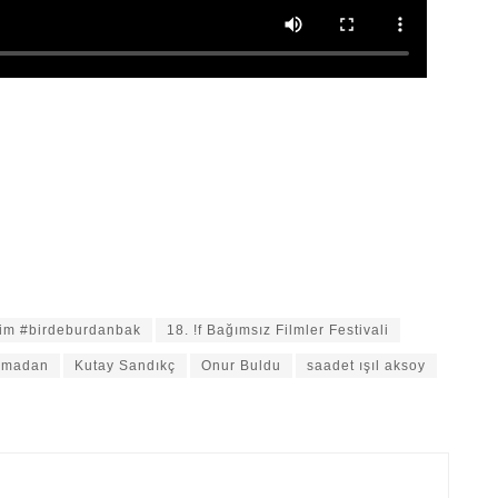
edim #birdeburdanbak
18. !f Bağımsız Filmler Festivali
amadan
Kutay Sandıkç
Onur Buldu
saadet ışıl aksoy