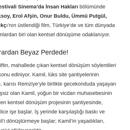
stivali
Sinema’da İnsan Hakları
bölümünde
Aksoy, Erol Afşin, Onur Buldu, Ümmü Putgül,
ıkç
ı’nın üstlendiği film, Türkiye’de ve tüm dünyada
nlardan biri olan kentsel dönüşüme odaklanıyor.
rardan Beyaz Perdede!
ftin, mahallede çıkan kentsel dönüşüm söylentileri
nu ediniyor. Kamil, lüks site şantiyelerinin
de, karısı Remziye’yle birlikte gecekonduda yaşayan
 işsiz olan Kamil, yoğun bir vicdan muhasebesinin
en kentsel dönüşüm projesinin şantiyesinde,
zlice işe başlar. İş yerinde karşılaştığı baskı ve
l’i dönüştürmeye başlar; Kamil’in yaşadıkları,