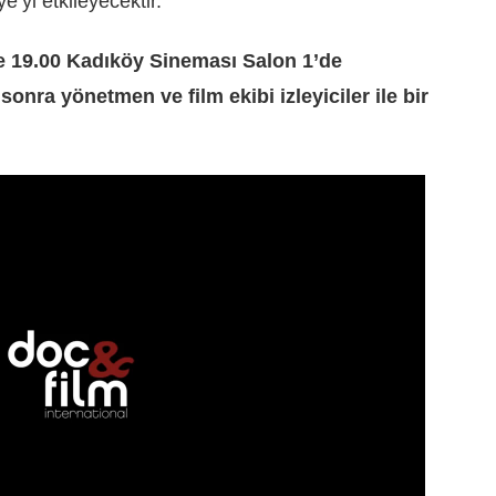
e’yi etkileyecektir.
e 19.00 Kadıköy Sineması Salon 1’de
nra yönetmen ve film ekibi izleyiciler ile bir