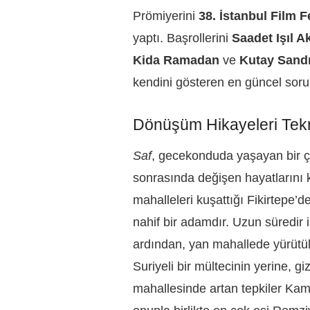
Prömiyerini
38. İstanbul Film Fe
yaptı. Başrollerini
Saadet Işıl 
Kida Ramadan
ve
Kutay Sand
kendini gösteren en güncel soru
Dönüşüm Hikayeleri Tek
Saf
, gecekonduda yaşayan bir çi
sonrasında değişen hayatlarını ko
mahalleleri kuşattığı Fikirtepe’
nahif bir adamdır. Uzun süredir
ardından, yan mahallede yürütül
Suriyeli bir mültecinin yerine, gi
mahallesinde artan tepkiler Kami