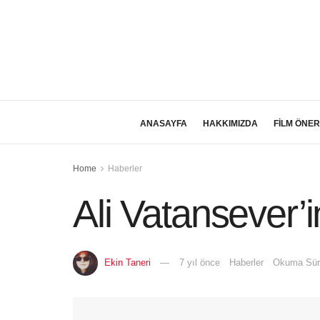
ANASAYFA
HAKKIMIZDA
FİLM ÖNER
Home
Haberler
Ali Vatansever’in
Ekin Taneri
7 yıl önce
Haberler
Okuma Süre