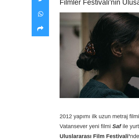
Filmler Festivali’nin Ulu
2012 yapımı ilk uzun metraj film
Vatansever yeni filmi
Saf
ile yur
Uluslararası Film Festivali’
nd