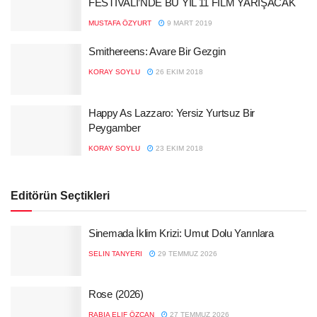
FESTİVALİ’NDE BU YIL 11 FİLM YARIŞACAK
MUSTAFA ÖZYURT
9 MART 2019
Smithereens: Avare Bir Gezgin
KORAY SOYLU
26 EKIM 2018
Happy As Lazzaro: Yersiz Yurtsuz Bir
Peygamber
KORAY SOYLU
23 EKIM 2018
Editörün Seçtikleri
Sinemada İklim Krizi: Umut Dolu Yarınlara
SELIN TANYERI
29 TEMMUZ 2026
Rose (2026)
RABIA ELIF ÖZCAN
27 TEMMUZ 2026