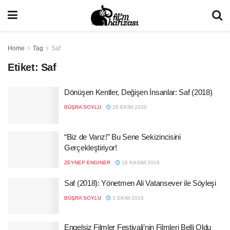
Home
Tag
Saf
Etiket:
Saf
Dönüşen Kentler, Değişen İnsanlar: Saf (2018)
BÜŞRA SOYLU
20 EKIM 2020
“Biz de Varız!” Bu Sene Sekizincisini
Gerçekleştiriyor!
ZEYNEP ENGINER
16 KASIM 2019
Saf (2018): Yönetmen Ali Vatansever ile Söyleşi
BÜŞRA SOYLU
3 EKIM 2019
Engelsiz Filmler Festivali’nin Filmleri Belli Oldu