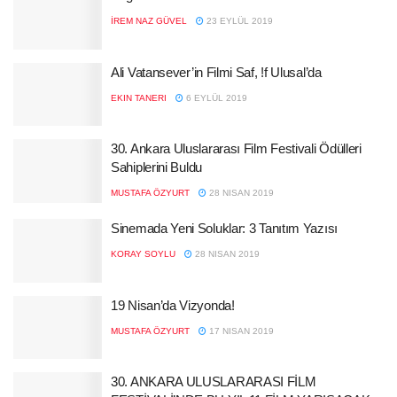
İREM NAZ GÜVEL
23 EYLÜL 2019
Ali Vatansever’in Filmi Saf, !f Ulusal’da
EKIN TANERI
6 EYLÜL 2019
30. Ankara Uluslararası Film Festivali Ödülleri
Sahiplerini Buldu
MUSTAFA ÖZYURT
28 NISAN 2019
Sinemada Yeni Soluklar: 3 Tanıtım Yazısı
KORAY SOYLU
28 NISAN 2019
19 Nisan’da Vizyonda!
MUSTAFA ÖZYURT
17 NISAN 2019
30. ANKARA ULUSLARARASI FİLM