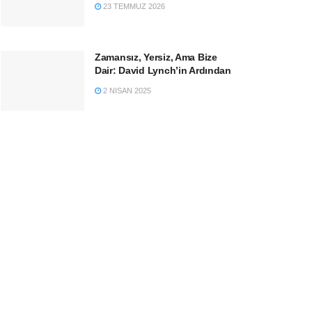
23 TEMMUZ 2026
Zamansız, Yersiz, Ama Bize
Dair: David Lynch’in Ardından
2 NISAN 2025