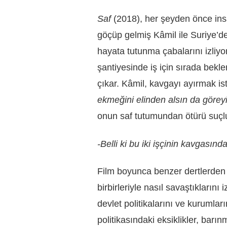
Saf
(2018), her şeyden önce ins
göçüp gelmiş Kâmil ile Suriye’d
hayata tutunma çabalarını izliy
şantiyesinde iş için sırada bek
çıkar. Kâmil, kavgayı ayırmak i
ekmeğini elinden alsın da görey
onun saf tutumundan ötürü suç
-Belli ki bu iki işçinin kavgasınd
Film boyunca benzer dertlerden 
birbirleriyle nasıl savaştıklarını 
devlet politikalarını ve kurumlar
politikasındaki eksiklikler, barın