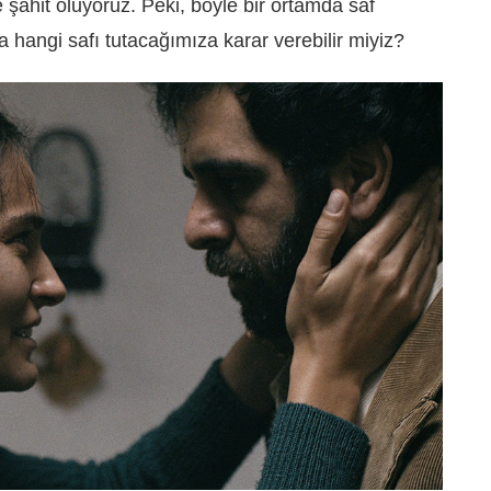
şahit oluyoruz. Peki, böyle bir ortamda saf
angi safı tutacağımıza karar verebilir miyiz?