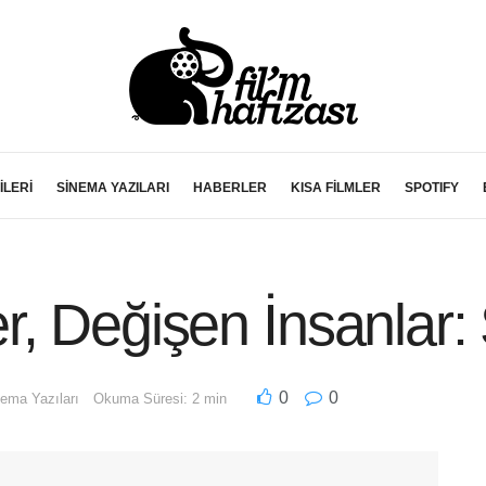
İLERİ
SİNEMA YAZILARI
HABERLER
KISA FİLMLER
SPOTIFY
, Değişen İnsanlar: 
0
0
ema Yazıları
Okuma Süresi: 2 min