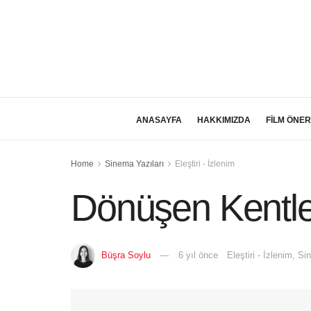
ANASAYFA
HAKKIMIZDA
FİLM ÖNER
Home
Sinema Yazıları
Eleştiri - İzlenim
Dönüşen Kentler
Büşra Soylu
6 yıl önce
Eleştiri - İzlenim
,
Sin