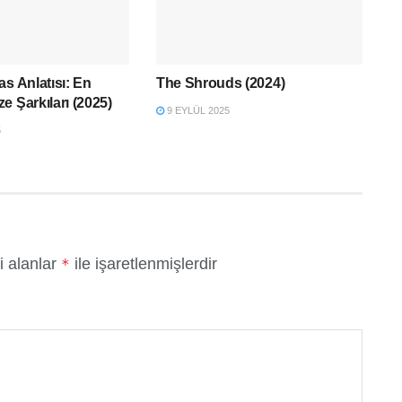
as Anlatısı: En
The Shrouds (2024)
e Şarkıları (2025)
9 EYLÜL 2025
5
i alanlar
ile işaretlenmişlerdir
*