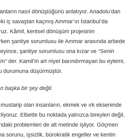
anların nasıl dönüştüğünü anlatıyor. Anadolu’dan
eki iç savaştan kaçmış Ammar’ın İstanbul’da
oruz. Kâmil, kentsel dönüşüm projesinin
lerken şantiye sorumlusu ile Ammar arasında arbede
steyince, şantiye sorumlusu ona kızar ve
“Senin
im”
der. Kamil’in art niyet barındırmayan bu eylemi,
lu durumuna düşürmüştür.
an başka bir şey değil.
mustarip olan insanların, ekmek ve ırk ekseninde
izliyoruz. Elbette bu noktada yalnızca bireyleri değil,
ındaki problemleri de alt metinde işliyor. Göçmen
ma sorunu, işsizlik, bürokratik engeller ve kentin