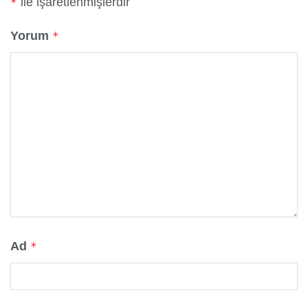
ile işaretlenmişlerdir
*
Yorum
*
Ad
*