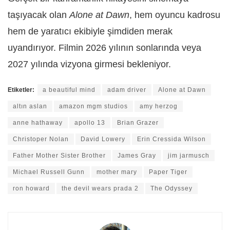
taşıyacak olan
Alone at Dawn
, hem oyuncu kadrosu
hem de yaratıcı ekibiyle şimdiden merak
uyandırıyor. Filmin 2026 yılının sonlarında veya
2027 yılında vizyona girmesi bekleniyor.
Etiketler:
a beautiful mind
adam driver
Alone at Dawn
altın aslan
amazon mgm studios
amy herzog
anne hathaway
apollo 13
Brian Grazer
Christoper Nolan
David Lowery
Erin Cressida Wilson
Father Mother Sister Brother
James Gray
jim jarmusch
Michael Russell Gunn
mother mary
Paper Tiger
ron howard
the devil wears prada 2
The Odyssey