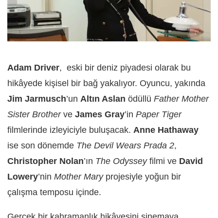
Adam Driver
, eski bir deniz piyadesi olarak bu
hikâyede kişisel bir bağ yakalıyor. Oyuncu, yakında
Jim Jarmusch
’un
Altın Aslan
ödüllü
Father Mother
Sister Brother
ve
James Gray
’in
Paper Tiger
filmlerinde izleyiciyle buluşacak.
Anne Hathaway
ise son dönemde
The Devil Wears Prada 2
,
Christopher Nolan
’ın
The Odyssey
filmi ve
David
Lowery
’nin
Mother Mary
projesiyle yoğun bir
çalışma temposu içinde.
Gerçek bir kahramanlık hikâyesini sinemaya