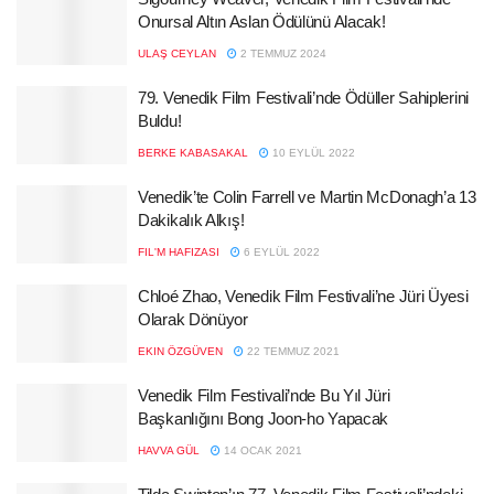
Onursal Altın Aslan Ödülünü Alacak!
ULAŞ CEYLAN
2 TEMMUZ 2024
79. Venedik Film Festivali’nde Ödüller Sahiplerini
Buldu!
BERKE KABASAKAL
10 EYLÜL 2022
Venedik’te Colin Farrell ve Martin McDonagh’a 13
Dakikalık Alkış!
FIL'M HAFIZASI
6 EYLÜL 2022
Chloé Zhao, Venedik Film Festivali’ne Jüri Üyesi
Olarak Dönüyor
EKIN ÖZGÜVEN
22 TEMMUZ 2021
Venedik Film Festivali’nde Bu Yıl Jüri
Başkanlığını Bong Joon-ho Yapacak
HAVVA GÜL
14 OCAK 2021