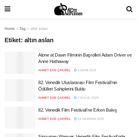
Home
Tag
altın aslan
Etiket:
altın aslan
Alone at Dawn Filminin Başrolleri Adam Driver ve
Anne Hathaway
AHMET EGE ÇAKIREL
4 EKIM 2025
82. Venedik Uluslararası Film Festivali’nin
Ödülleri Sahiplerini Buldu
AHMET EGE ÇAKIREL
7 EYLÜL 2025
82. Venedik Film Festivali’ne Erken Bakış
AHMET EGE ÇAKIREL
24 HAZIRAN 2025
Sigourney Weaver, Venedik Film Festivali’nde