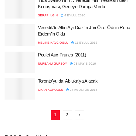
Tilda Swinton’ın 77. Venedik Film Festivali’ndeki
Konuşması, Geceye Damga Vurdu
SERAP ILGIN
4 EYLÜL 2020
Venedik’te Altın Ayı Diaz’ın Jüri Özel Ödülü Reha
Erdem’in Oldu
MELIKE KAVCIOĞLU
11 EYLÜL 2016
Poulet Aux Prunes (2011)
NURBANU GÜRSOY
23 MAYIS 2016
Toronto’yu da ‘Abluka’ya Alacak
OKAN KÖROĞLU
24 AĞUSTOS 2015
1
2