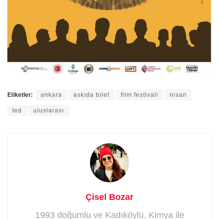
Etiketler:
ankara
askıda bilet
film festivali
nisan
ted
uluslarası
Çisel Bozar
1993 doğumlu ve Kadıköylü. Kimya ile