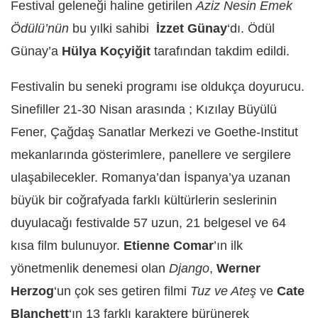
Festival geleneği haline getirilen
Aziz Nesin Emek
Ödülü’nün
bu yılki sahibi
İzzet Günay
‘dı. Ödül
Günay’a
Hülya Koçyiğit
tarafından takdim edildi.
Festivalin bu seneki programı ise oldukça doyurucu.
Sinefiller 21-30 Nisan arasında ; Kızılay Büyülü
Fener, Çağdaş Sanatlar Merkezi ve Goethe-Institut
mekanlarında gösterimlere, panellere ve sergilere
ulaşabilecekler. Romanya’dan İspanya’ya uzanan
büyük bir coğrafyada farklı kültürlerin seslerinin
duyulacağı festivalde 57 uzun, 21 belgesel ve 64
kısa film bulunuyor.
Etienne Comar
’ın ilk
yönetmenlik denemesi olan
Django
,
Werner
Herzog
‘un çok ses getiren filmi
Tuz ve Ateş
ve
Cate
Blanchett
‘ın 13 farklı karaktere bürünerek