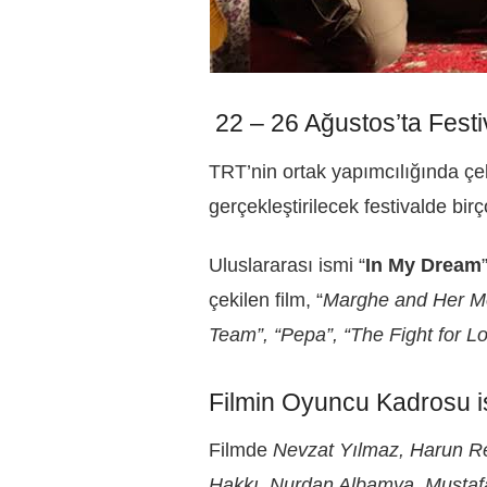
22 – 26 Ağustos’ta Fest
TRT’nin ortak yapımcılığında çek
gerçekleştirilecek festivalde birç
Uluslararası ismi “
In My Dream
çekilen film, “
Marghe and Her Mot
Team”, “Pepa”, “The Fight for 
Filmin Oyuncu Kadrosu i
Filmde
Nevzat Yılmaz, Harun Re
Hakkı, Nurdan Albamya, Mustafa