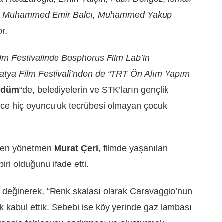
ik, Muhammed Emir Balcı, Muhammed Yakup
or.
ilm Festivalinde Bosphorus Film Lab’in
atya Film Festivali’nden de “TRT Ön Alım Yapım
rdüm
“de, belediyelerin ve STK’ların gençlik
ce hiç oyunculuk tecrübesi olmayan çocuk
ilen yönetmen
Murat Çeri
, filmde yaşanılan
iri olduğunu ifade etti.
da değinerek, “Renk skalası olarak Caravaggio’nun
ak kabul ettik. Sebebi ise köy yerinde gaz lambası