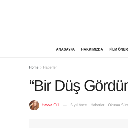
ANASAYFA
HAKKIMIZDA
FİLM ÖNER
Home
Haberler
“Bir Düş Gördüm
Havva Gül
6 yıl önce
Haberler
Okuma Süre