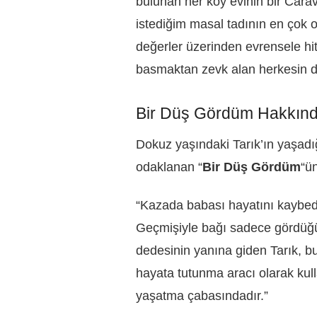
bulunan her köy evinin bir Car
istediğim masal tadının en çok 
değerler üzerinden evrensele hi
basmaktan zevk alan herkesin de
Bir Düş Gördüm Hakkın
Dokuz yaşındaki Tarık’ın yaşadığ
odaklanan “
Bir Düş Gördüm
“ü
“Kazada babası hayatını kaybed
Geçmişiyle bağı sadece gördüğü
dedesinin yanına giden Tarık, bu
hayata tutunma aracı olarak kull
yaşatma çabasındadır.”