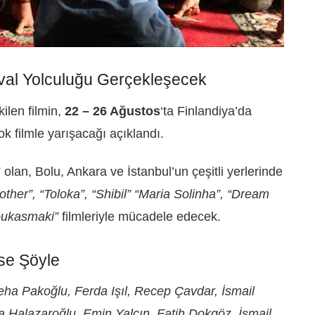
ival Yolculuğu Gerçekleşecek
ilen filmin,
22 – 26 Ağustos
‘ta Finlandiya’da
ok filmle yarışacağı açıklandı.
” olan, Bolu, Ankara ve İstanbul’un çeşitli yerlerinde
her”, “Toloka”, “Shibil” “Maria Solinha”, “Dream
Loukasmaki”
filmleriyle mücadele edecek.
se Şöyle
ha Pakoğlu, Ferda Işıl, Recep Çavdar, İsmail
 Halazaroğlu, Emin Yalçın, Fatih Dokgöz, İsmail