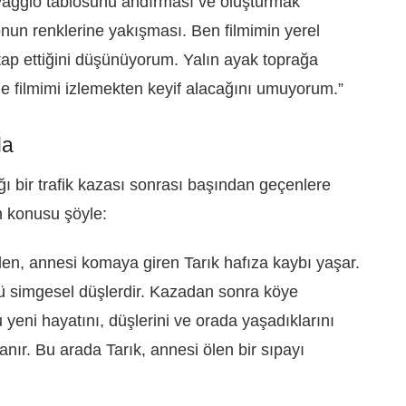
avaggio tablosunu andırması ve oluşturmak
onun renklerine yakışması. Ben filmimin yerel
tap ettiğini düşünüyorum. Yalın ayak toprağa
 filmimi izlemekten keyif alacağını umuyorum.”
da
ı bir trafik kazası sonrası başından geçenlere
n konusu şöyle:
en, annesi komaya giren Tarık hafıza kaybı yaşar.
 simgesel düşlerdir. Kazadan sonra köye
 yeni hayatını, düşlerini ve orada yaşadıklarını
anır. Bu arada Tarık, annesi ölen bir sıpayı