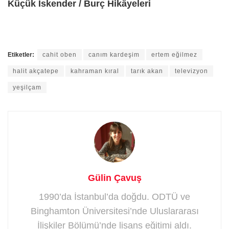
Küçük İskender / Burç Hik
âyeleri
Etiketler:
cahit oben
canım kardeşim
ertem eğilmez
halit akçatepe
kahraman kıral
tarık akan
televizyon
yeşilçam
Gülin Çavuş
1990’da İstanbul’da doğdu. ODTÜ ve
Binghamton Üniversitesi’nde Uluslararası
İlişkiler Bölümü’nde lisans eğitimi aldı.