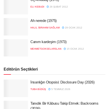
ELI KEBUDI
26 ŞUBAT 2012
Ah nerede (1975)
HALIL İBRAHIM SAĞLAM
29 OCAK 2012
Canım kardeşim (1973)
MEHMETGOKSELARSLAN
15 OCAK 2012
Editörün Seçtikleri
İnsanlığın Otopsisi: Disclosure Day (2026)
TUBA BÜDÜŞ
5 TEMMUZ 2026
Tanıdık Bir Kâbusu Takip Etmek: Backrooms
(2026)