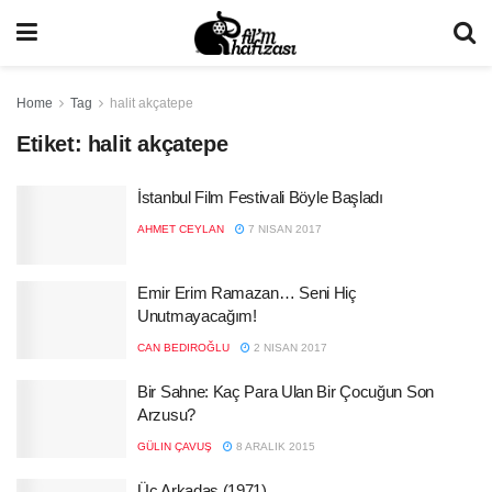
Home
Tag
halit akçatepe
Etiket:
halit akçatepe
İstanbul Film Festivali Böyle Başladı
AHMET CEYLAN
7 NISAN 2017
Emir Erim Ramazan… Seni Hiç
Unutmayacağım!
CAN BEDIROĞLU
2 NISAN 2017
Bir Sahne: Kaç Para Ulan Bir Çocuğun Son
Arzusu?
GÜLIN ÇAVUŞ
8 ARALIK 2015
Üç Arkadaş (1971)