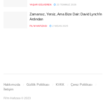
YAŞAR GÜLVEREN
23 TEMMUZ 2026
Zamansız, Yersiz, Ama Bize Dair: David Lynch’in
Ardından
FIL'M HAFIZASI
2 NISAN 2025
Hakkımızda
Gizlilik Politikası
KVKK
Çerez Politikası
İletişim
Fil'm Hafızası © 2023