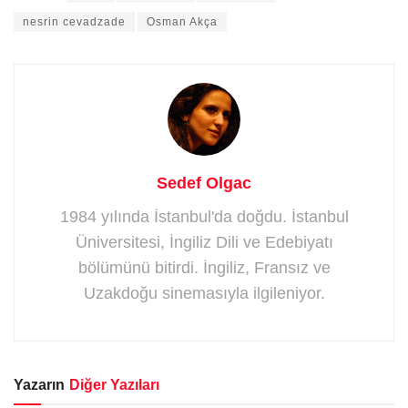
nesrin cevadzade
Osman Akça
Sedef Olgac
1984 yılında İstanbul'da doğdu. İstanbul
Üniversitesi, İngiliz Dili ve Edebiyatı
bölümünü bitirdi. İngiliz, Fransız ve
Uzakdoğu sinemasıyla ilgileniyor.
Yazarın
Diğer Yazıları