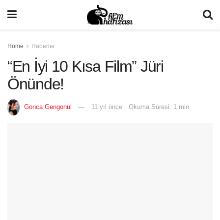
Home
Haberler
“En İyi 10 Kısa Film” Jüri
Önünde!
Gonca Gengonul
11 yıl önce
Okuma Süresi: 1 min