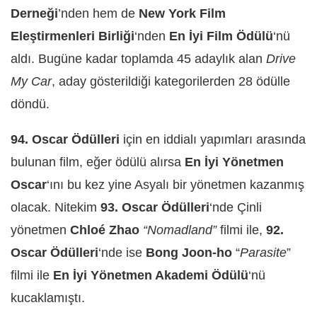
Derneği
’nden hem de
New York Film
Eleştirmenleri Birliği
‘nden
En İyi Film Ödülü
‘nü
aldı. Bugüne kadar toplamda 45 adaylık alan
Drive
My Car
, aday gösterildiği kategorilerden 28 ödülle
döndü.
94. Oscar Ödülleri
için en iddialı yapımları arasında
bulunan film, eğer ödülü alırsa
En İyi Yönetmen
Oscar
‘ını bu kez yine Asyalı bir yönetmen kazanmış
olacak. Nitekim
93. Oscar Ödülleri
‘nde Çinli
yönetmen
Chloé Zhao
“Nomadland”
filmi ile,
92.
Oscar Ödülleri
‘nde ise
Bong Joon-ho
“
Parasite
”
filmi ile
En İyi Yönetmen Akademi Ödülü
‘nü
kucaklamıştı.