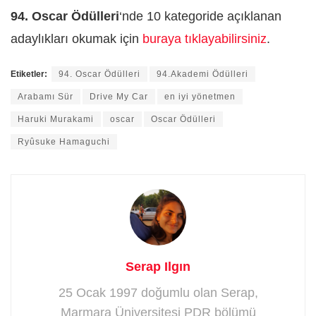
94. Oscar Ödülleri
‘nde 10 kategoride açıklanan
adaylıkları okumak için
buraya tıklayabilirsiniz
.
Etiketler:
94. Oscar Ödülleri
94.Akademi Ödülleri
Arabamı Sür
Drive My Car
en iyi yönetmen
Haruki Murakami
oscar
Oscar Ödülleri
Ryûsuke Hamaguchi
Serap Ilgın
25 Ocak 1997 doğumlu olan Serap,
Marmara Üniversitesi PDR bölümü