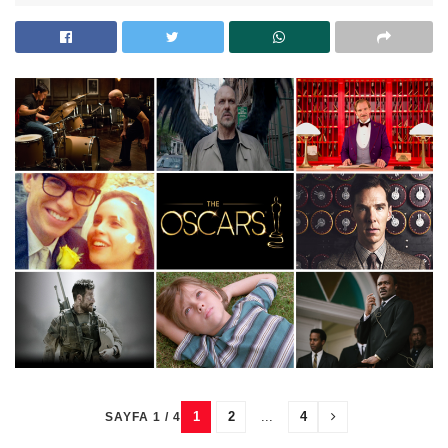
1
2
...
4
SAYFA 1 / 4