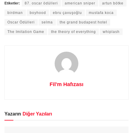
Etiketler:
87. oscar ödülleri
american sniper
artun bötke
birdman
boyhood
ebru çavuşoğlu
mustafa koca
Oscar Ödülleri
selma
the grand budapest hotel
The Imitation Game
the theory of everything
whiplash
Fil'm Hafızası
Yazarın
Diğer Yazıları