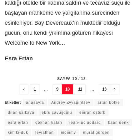
kaldığı otelde bir kadına saldırı ve tecavüz suçu ile
başlayan mahkeme ve yargılanma sürecinden
esinleniyor. Bay Devereaux’ın muktedir olduğu
gücün, onu kendi yıkımına götüren hikayesi
Welcome to New York…
Esra Ertan
SAYFA 10 / 13
1
...
9
10
11
...
13
Etiketler:
anasayfa
Andrey Zvyagintsev
artun bötke
dilan salkaya
ebru çavuşoğlu
emrah ozturk
esra ertan
gökhan kalan
jean-luc godard
kaan denk
kim ki-duk
leviathan
mommy
murat gürgen