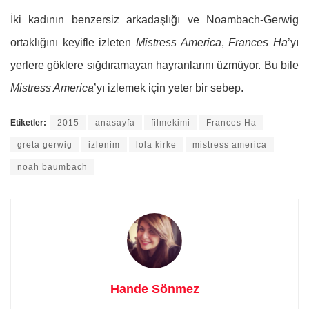
İki kadının benzersiz arkadaşlığı ve Noambach-Gerwig
ortaklığını keyifle izleten
Mistress America
,
Frances Ha
’yı
yerlere göklere sığdıramayan hayranlarını üzmüyor. Bu bile
Mistress America
’yı izlemek için yeter bir sebep.
Etiketler:
2015
anasayfa
filmekimi
Frances Ha
greta gerwig
izlenim
lola kirke
mistress america
noah baumbach
Hande Sönmez