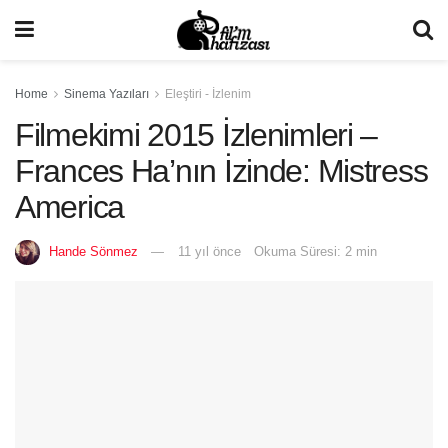
Home
Sinema Yazıları
Eleştiri - İzlenim
Filmekimi 2015 İzlenimleri –
Frances Ha’nın İzinde: Mistress
America
Hande Sönmez
11 yıl önce
Okuma Süresi: 2 min