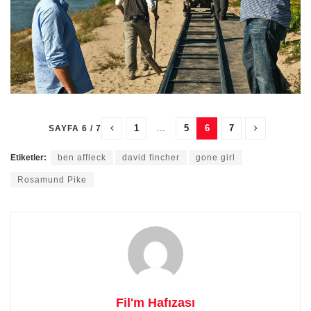
1
...
5
6
7
SAYFA 6 / 7
Etiketler:
ben affleck
david fincher
gone girl
Rosamund Pike
Fil'm Hafızası