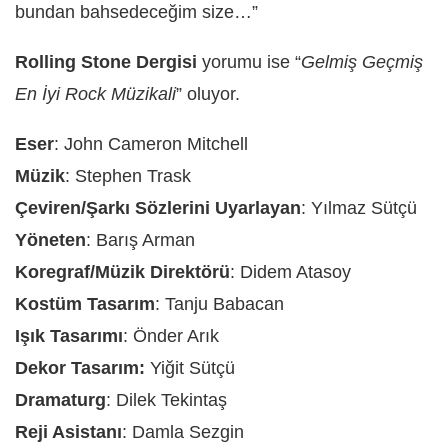
bundan bahsedeceğim size…”
Rolling Stone Dergisi
yorumu ise “
Gelmiş Geçmiş
En İyi Rock Müzikali
” oluyor.
Eser
: John Cameron Mitchell
Müzik
: Stephen Trask
Çeviren/Şarkı Sözlerini Uyarlayan
: Yılmaz Sütçü
Yöneten
: Barış Arman
Koregraf/Müzik Direktörü
: Didem Atasoy
Kostüm Tasarım
: Tanju Babacan
Işık Tasarımı
: Önder Arık
Dekor Tasarım:
Yiğit Sütçü
Dramaturg
: Dilek Tekintaş
Reji Asistanı
: Damla Sezgin