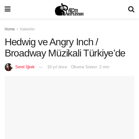
Home
Haberler
Hedwig ve Angry Inch /
Broadway Müzikali Türkiye’de
Serel İğrek
10 yıl önce
Okuma Süresi: 2 min