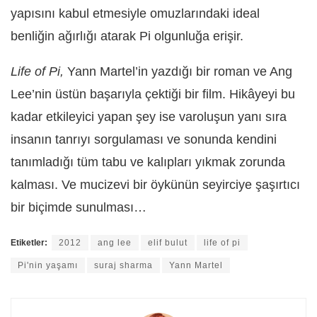
yapısını kabul etmesiyle omuzlarındaki ideal
benliğin ağırlığı atarak Pi olgunluğa erişir.
Life of Pi,
Yann Martel’in yazdığı bir roman ve Ang
Lee’nin üstün başarıyla çektiği bir film. Hikâyeyi bu
kadar etkileyici yapan şey ise varoluşun yanı sıra
insanın tanrıyı sorgulaması ve sonunda kendini
tanımladığı tüm tabu ve kalıpları yıkmak zorunda
kalması. Ve mucizevi bir öykünün seyirciye şaşırtıcı
bir biçimde sunulması…
Etiketler:
2012
ang lee
elif bulut
life of pi
Pi'nin yaşamı
suraj sharma
Yann Martel