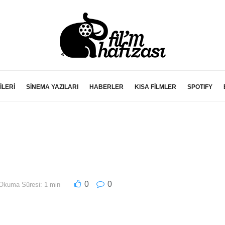
İLERİ
SİNEMA YAZILARI
HABERLER
KISA FİLMLER
SPOTIFY
0
0
Okuma Süresi: 1 min