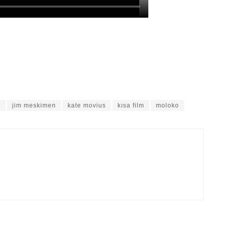
v
jim meskimen
kate movius
kısa film
moloko