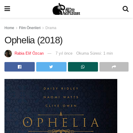
Home
Film Önerileri
Drama
Ophelia (2018)
Rabia Elif Özcan
7 yıl önce
Okuma Süresi: 1 min