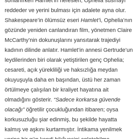
sonlanırken Hamlet’in nefesleri, Ophelia susmayı
reddeder ve yerini bulması için adalete ayna olur.
Shakespeare’in ölümsüz eseri
Hamlet’
i, Ophelia’nın
gözünde yeniden canlandıran film, yönetmen Claire
McCarthy’nin dokunuşlarını yansıtarak trajediyi
kadının dilinde anlatır. Hamlet’in annesi Gertrude’un
leydilerinden biri olarak yetiştirilen genç Ophelia;
cesareti, açık yürekliliği ve haksızlığa meydan
okuyuşuyla daha en başından, üstü her zaman
örtülmeye çalışılan bir kraliyet hayatına ait
olmadığını gösterir.
“Sadece korkarsa güvende
olacağı”
öğretilir çocukluğundan itibaren; oysa
korkusuzluğu şiar edinmiş, bu şekilde hayatta
kalmış ve aşkını kurtarmıştır. İntikama yenilmek