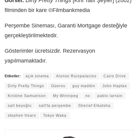
Görsel:
Dirty Pretty Things
[Kirli Tatlı Şeyler] (2002)
filminden bir kare ©Filmbankmedia
Perşembe Sineması, Garanti Mortgage desteğiyle
gerçekleştirilmektedir.
Gösterimler ücretsizdir. Rezervasyon
yapılmamaktadır.
Etiketler:
açık sinema
Alonso Ruizpalacios
Cairo Drive
Dirty Pretty Things
Güeros
guy maddin
John Haptas
Kristine Samuelson
My Winnipeg
no
pablo larrain
salt beyoğlu
salt'ta perşembe
Sherief Elkatsha
stephen frears
Tokyo Waka