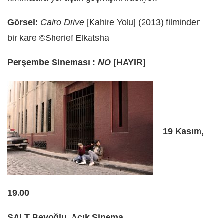
Görsel:
Cairo Drive
[Kahire Yolu] (2013) filminden
bir kare ©Sherief Elkatsha
Perşembe Sineması :
NO
[HAYIR]
19 Kasım,
19.00
SALT Beyoğlu, Açık Sinema