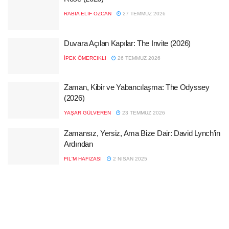
RABIA ELIF ÖZCAN
27 TEMMUZ 2026
Duvara Açılan Kapılar: The Invite (2026)
İPEK ÖMERCIKLI
26 TEMMUZ 2026
Zaman, Kibir ve Yabancılaşma: The Odyssey
(2026)
YAŞAR GÜLVEREN
23 TEMMUZ 2026
Zamansız, Yersiz, Ama Bize Dair: David Lynch’in
Ardından
FIL'M HAFIZASI
2 NISAN 2025