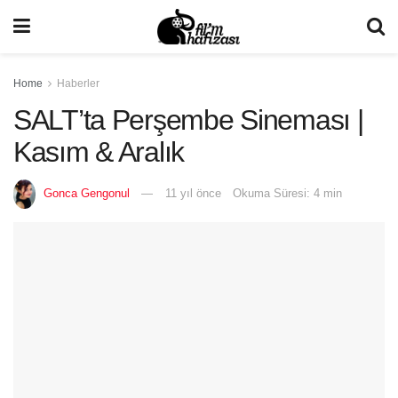
Home
Haberler
SALT’ta Perşembe Sineması |
Kasım & Aralık
Gonca Gengonul
11 yıl önce
Okuma Süresi: 4 min