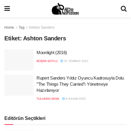
Home
Tag
Ashton Sanders
Etiket:
Ashton Sanders
Moonlight (2016)
BÜŞRA SOYLU
31 TEMMUZ 2021
Rupert Sanders Yıldız Oyuncu Kadrosuyla Dolu
”The Things They Carried”ı Yönetmeye
Hazırlanıyor
TULUHAN SENA
6 KASIM 2020
Editörün Seçtikleri