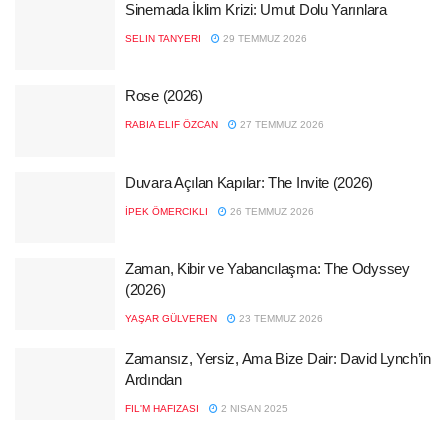
Sinemada İklim Krizi: Umut Dolu Yarınlara
SELIN TANYERI
29 TEMMUZ 2026
Rose (2026)
RABIA ELIF ÖZCAN
27 TEMMUZ 2026
Duvara Açılan Kapılar: The Invite (2026)
İPEK ÖMERCIKLI
26 TEMMUZ 2026
Zaman, Kibir ve Yabancılaşma: The Odyssey
(2026)
YAŞAR GÜLVEREN
23 TEMMUZ 2026
Zamansız, Yersiz, Ama Bize Dair: David Lynch’in
Ardından
FIL'M HAFIZASI
2 NISAN 2025