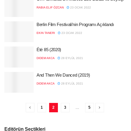
RABIA ELIF ÖZCAN
23 OCAK 2022
Berlin Film Festivali’nin Programı Açıklandı
EKIN TANERI
23 OCAK 2022
Été 85 (2020)
DIDEM AKCA
28 EYLÜL 2021
And Then We Danced (2019)
DIDEM AKCA
28 EYLÜL 2021
1
2
3
…
5
Editörün Seçtikleri