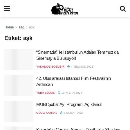
Home
Tag
aşk
Etiket:
aşk
“Sinemada” ile İstanbul’un Adaları Temmuz’da
Sinemayla Buluşuyor!
YAKAMOZ SÖZÜBIR
4 TEMMUZ 2023
42. Uluslararası İstanbul Film Festivali’nin
Ardından
TUBA BÜDÜŞ
19 NISAN 2023
MUBI Şubat Ayı Programı Açıklandı!
GÜLIZ KARTAL
3 ŞUBAT 2023
Karanlığın Çaresiz Sergisi: Death of a Shadow