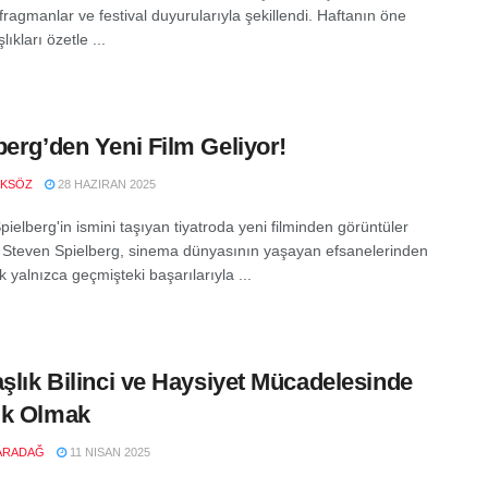
 fragmanlar ve festival duyurularıyla şekillendi. Haftanın öne
lıkları özetle ...
berg’den Yeni Film Geliyor!
OKSÖZ
28 HAZIRAN 2025
ielberg'in ismini taşıyan tiyatroda yeni filminden görüntüler
 Steven Spielberg, sinema dünyasının yaşayan efsanelerinden
ak yalnızca geçmişteki başarılarıyla ...
aşlık Bilinci ve Haysiyet Mücadelesinde
ık Olmak
ARADAĞ
11 NISAN 2025