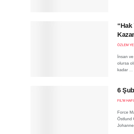
“Hak 
Kazan
ÖZLEM YE
İnsan ve
olursa o
kadar ...
6 Şub
FIL'M HAF
Force M
Östlund 
Johannes