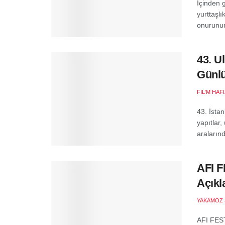
İçinden 
yurttaşlı
onurunun
43. U
Günlü
FIL'M HAF
43. İstan
yapıtlar,
araların
AFI F
Açıkl
YAKAMOZ 
AFI FEST