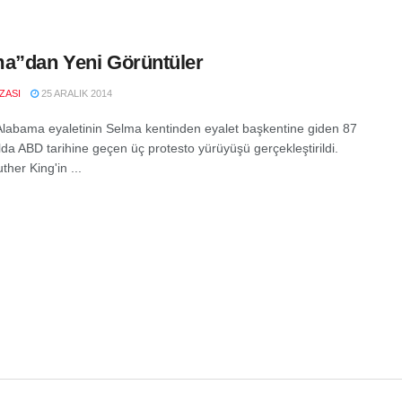
a”dan Yeni Görüntüler
IZASI
25 ARALIK 2014
Alabama eyaletinin Selma kentinden eyalet başkentine giden 87
lda ABD tarihine geçen üç protesto yürüyüşü gerçekleştirildi.
ther King'in ...