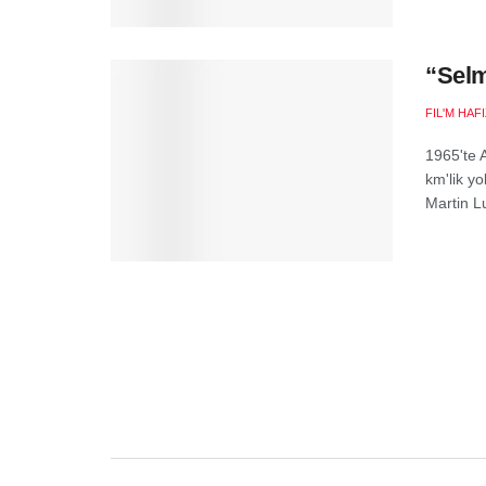
“Selm
FIL'M HAF
1965'te 
km'lik yo
Martin Lu