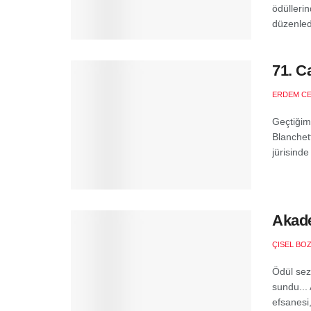
ödülleri
düzenled
71. C
ERDEM C
Geçtiğimi
Blanchet
jürisinde 
Akade
ÇISEL BO
Ödül sez
sundu...
efsanesi,