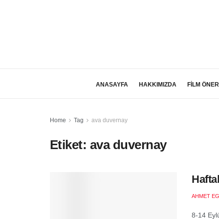
ANASAYFA
HAKKIMIZDA
FİLM ÖNER
Home
Tag
ava duvernay
Etiket:
ava duvernay
Hafta
AHMET EG
8-14 Eyl