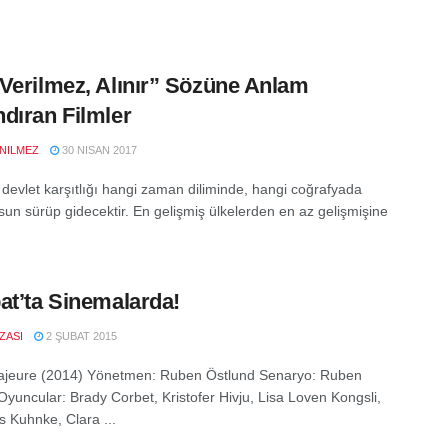
Verilmez, Alınır” Sözüne Anlam
dıran Filmler
NILMEZ
30 NISAN 2017
 devlet karşıtlığı hangi zaman diliminde, hangi coğrafyada
lsun sürüp gidecektir. En gelişmiş ülkelerden en az gelişmişine
at’ta Sinemalarda!
IZASI
2 ŞUBAT 2015
ajeure (2014) Yönetmen: Ruben Östlund Senaryo: Ruben
Oyuncular: Brady Corbet, Kristofer Hivju, Lisa Loven Kongsli,
 Kuhnke, Clara ...