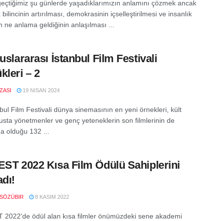
geçtiğimiz şu günlerde yaşadıklarımızın anlamını çözmek ancak
k bilincinin artırılması, demokrasinin içselleştirilmesi ve insanlık
 ne anlama geldiğinin anlaşılması ...
luslararası İstanbul Film Festivali
kleri – 2
IZASI
19 NISAN 2024
bul Film Festivali dünya sinemasının en yeni örnekleri, kült
 usta yönetmenler ve genç yeteneklerin son filmlerinin de
da olduğu 132 ...
EST 2022 Kısa Film Ödülü Sahiplerini
adı!
SÖZÜBIR
8 KASIM 2022
 2022'de ödül alan kısa filmler önümüzdeki sene akademi