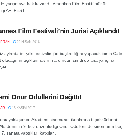
nde yarışmaya hak kazandı. Amerikan Film Enstitüsü'nün
iği AFI FEST ...
annes Film Festivali’nin Jürisi Açıklandı!
ERRAH
20 NISAN 2018
z aylarda bu yılki festivalin jüri başkanlığını yapacak ismin Cate
t olacağının açıklanmasının ardından şimdi de ana yarışma
yer ...
mi Onur Ödüllerini Dağıttı!
ZAR
13 KASIM 2017
onu yaklaşırken Akademi sinemanın ikonlarına teşekkürlerini
 Akademinin 9. kez düzenlediği Onur Ödüllerinde sinemanın beş
 7. sanata yaptıkları katkılar ...