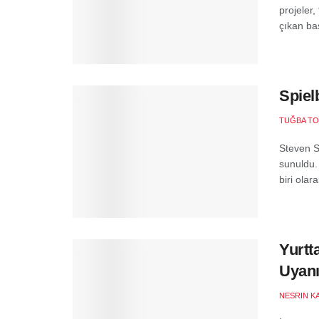
projeler,
çıkan baş
Spiel
TUĞBA T
Steven Sp
sunuldu.
biri olar
Yurtt
Uyan
NESRIN K