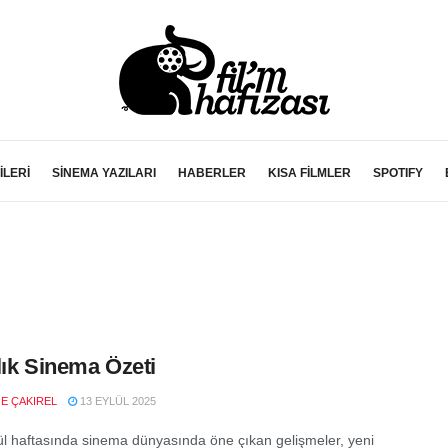
İLERİ
SİNEMA YAZILARI
HABERLER
KISA FİLMLER
SPOTIFY
lık Sinema Özeti
E ÇAKIREL
13 EYLÜL 2025
ül haftasında sinema dünyasında öne çıkan gelişmeler, yeni