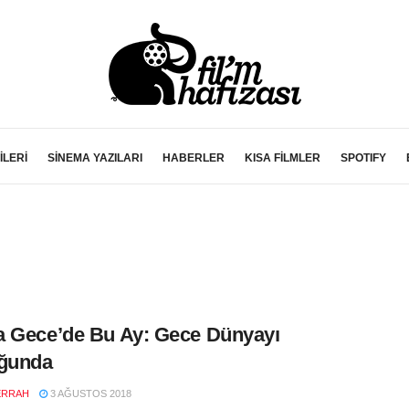
İLERİ
SİNEMA YAZILARI
HABERLER
KISA FİLMLER
SPOTIFY
 Gece’de Bu Ay: Gece Dünyayı
uğunda
ERRAH
3 AĞUSTOS 2018