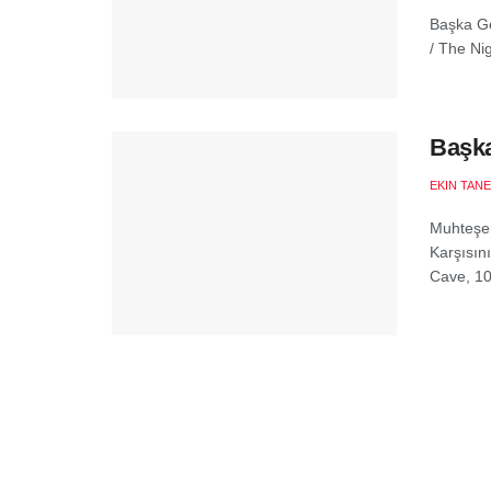
Başka Ge
/ The Nig
Başka
EKIN TANE
Muhteşem
Karşısın
Cave, 10