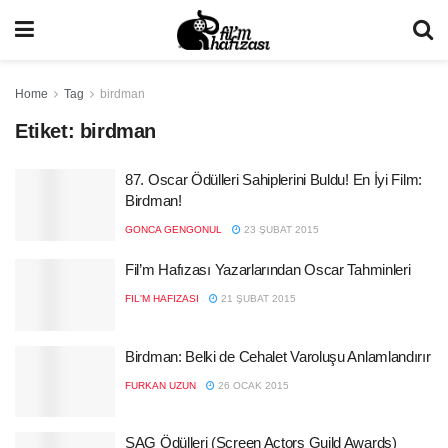
Home
Tag
birdman
Etiket:
birdman
87. Oscar Ödülleri Sahiplerini Buldu! En İyi Film:
Birdman!
GONCA GENGONUL
23 ŞUBAT 2015
Fil’m Hafızası Yazarlarından Oscar Tahminleri
FIL'M HAFIZASI
21 ŞUBAT 2015
Birdman: Belki de Cehalet Varoluşu Anlamlandırır
FURKAN UZUN
26 OCAK 2015
SAG Ödülleri (Screen Actors Guild Awards)