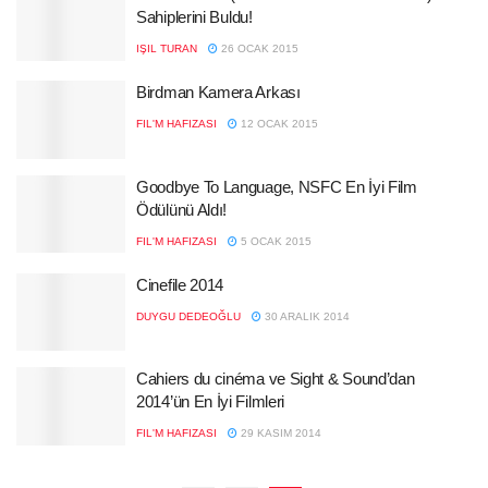
Sahiplerini Buldu!
IŞIL TURAN
26 OCAK 2015
Birdman Kamera Arkası
FIL'M HAFIZASI
12 OCAK 2015
Goodbye To Language, NSFC En İyi Film
Ödülünü Aldı!
FIL'M HAFIZASI
5 OCAK 2015
Cinefile 2014
DUYGU DEDEOĞLU
30 ARALIK 2014
Cahiers du cinéma ve Sight & Sound’dan
2014’ün En İyi Filmleri
FIL'M HAFIZASI
29 KASIM 2014