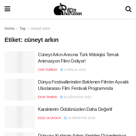
Home
Tag
cüneyt arkın
Etiket:
cüneyt arkın
Cüneyt Arkın Anısına Türk Mitolojisi Temalı
Animasyon Filmi Geliyor!
CAN TURBAY
2 ARALIK 2024
Dünya Festivallerinden Beklenen Filmler Ayvalık
Uluslararası Film Festivali Programında
EKIN TANERI
31 AĞUSTOS 2022
Karakterim Ödülünüzden Daha Değerli!
EZGI ULUKOCA
20 AĞUSTOS 2018
Dünyayı Kurtaran Adam Yeniden Düzenleniyor