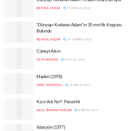
BETIGÜL KÜÇÜK
23 ARALIK 2016
“Dünyayı Kurtaran Adam”ın 35 mm’lik Kopyası
Bulundu
BETIGÜL KÜÇÜK
14 TEMMUZ 2016
Cüneyt Arkın
FIL'M HAFIZASI
8 EYLÜL 2014
Maden (1978)
FIRAT TERZIOĞLU
16 MAYIS 2014
Kızın Adı Ne?: Panzehir
HALIL İBRAHIM SAĞLAM
9 MAYIS 2014
İstasyon (1977)