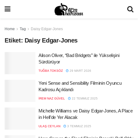
Home
Tag
Daisy Edgar-Jones
Etiket:
Daisy Edgar-Jones
Alison Oliver, “Bad Bridgets” ile Yükselişini
Sürdürüyor
TUĞBA TOKSÖZ
29 MART 2026
Yeni Sense and Sensibility Filminin Oyuncu
Kadrosu Açıklandı
İREM NAZ GÜVEL
22 TEMMUZ 2025
Michelle Williams ve Daisy Edgar-Jones, A Place
in Hell’de Yer Alacak
ULAŞ CEYLAN
3 TEMMUZ 2025