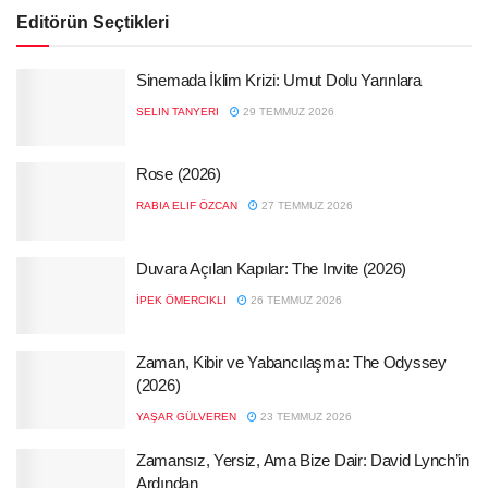
Editörün Seçtikleri
Sinemada İklim Krizi: Umut Dolu Yarınlara
SELIN TANYERI
29 TEMMUZ 2026
Rose (2026)
RABIA ELIF ÖZCAN
27 TEMMUZ 2026
Duvara Açılan Kapılar: The Invite (2026)
İPEK ÖMERCIKLI
26 TEMMUZ 2026
Zaman, Kibir ve Yabancılaşma: The Odyssey
(2026)
YAŞAR GÜLVEREN
23 TEMMUZ 2026
Zamansız, Yersiz, Ama Bize Dair: David Lynch’in
Ardından