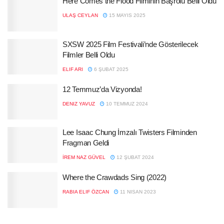
Here Comes the Flood Filminin Başrolü Belli Oldu
ULAŞ CEYLAN
15 MAYIS 2025
SXSW 2025 Film Festivali’nde Gösterilecek
Filmler Belli Oldu
ELIF ARI
6 ŞUBAT 2025
12 Temmuz’da Vizyonda!
DENIZ YAVUZ
10 TEMMUZ 2024
Lee Isaac Chung İmzalı Twisters Filminden
Fragman Geldi
İREM NAZ GÜVEL
12 ŞUBAT 2024
Where the Crawdads Sing (2022)
RABIA ELIF ÖZCAN
11 NISAN 2023