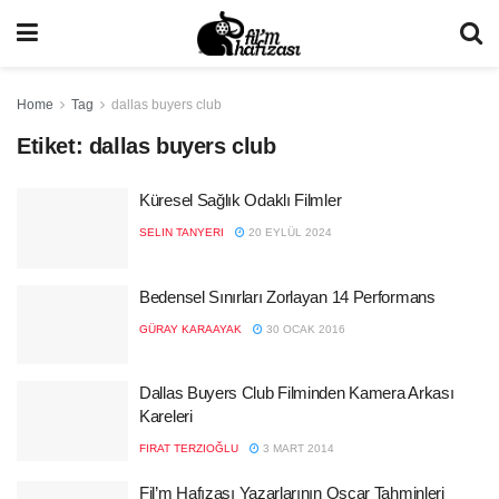
Home
Tag
dallas buyers club
Etiket:
dallas buyers club
Küresel Sağlık Odaklı Filmler
SELIN TANYERI
20 EYLÜL 2024
Bedensel Sınırları Zorlayan 14 Performans
GÜRAY KARAAYAK
30 OCAK 2016
Dallas Buyers Club Filminden Kamera Arkası
Kareleri
FIRAT TERZIOĞLU
3 MART 2014
Fil’m Hafızası Yazarlarının Oscar Tahminleri