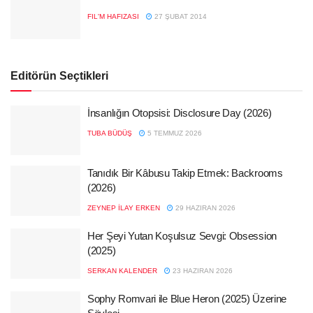
FIL'M HAFIZASI
27 ŞUBAT 2014
Editörün Seçtikleri
İnsanlığın Otopsisi: Disclosure Day (2026)
TUBA BÜDÜŞ
5 TEMMUZ 2026
Tanıdık Bir Kâbusu Takip Etmek: Backrooms
(2026)
ZEYNEP İLAY ERKEN
29 HAZIRAN 2026
Her Şeyi Yutan Koşulsuz Sevgi: Obsession
(2025)
SERKAN KALENDER
23 HAZIRAN 2026
Sophy Romvari ile Blue Heron (2025) Üzerine