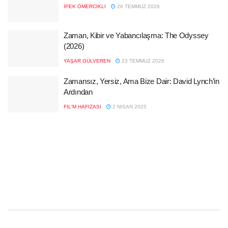
İPEK ÖMERCIKLI
26 TEMMUZ 2026
Zaman, Kibir ve Yabancılaşma: The Odyssey
(2026)
YAŞAR GÜLVEREN
23 TEMMUZ 2026
Zamansız, Yersiz, Ama Bize Dair: David Lynch’in
Ardından
FIL'M HAFIZASI
2 NISAN 2025