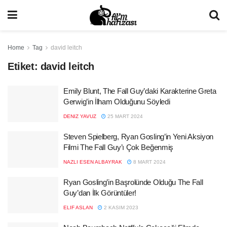
Home
Tag
david leitch
Etiket:
david leitch
Emily Blunt, The Fall Guy’daki Karakterine Greta
Gerwig’in İlham Olduğunu Söyledi
DENIZ YAVUZ
25 MART 2024
Steven Spielberg, Ryan Gosling’in Yeni Aksiyon
Filmi The Fall Guy’ı Çok Beğenmiş
NAZLI ESEN ALBAYRAK
8 MART 2024
Ryan Gosling’in Başrolünde Olduğu The Fall
Guy’dan İlk Görüntüler!
ELIF ASLAN
2 KASIM 2023