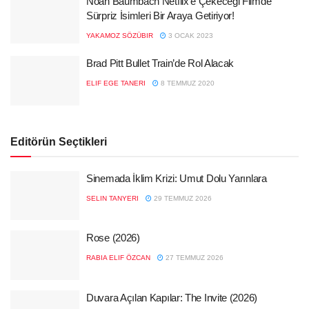
Noah Baumbach Netflix’e Çekeceği Filmde
Sürpriz İsimleri Bir Araya Getiriyor!
YAKAMOZ SÖZÜBIR
3 OCAK 2023
Brad Pitt Bullet Train’de Rol Alacak
ELIF EGE TANERI
8 TEMMUZ 2020
Editörün Seçtikleri
Sinemada İklim Krizi: Umut Dolu Yarınlara
SELIN TANYERI
29 TEMMUZ 2026
Rose (2026)
RABIA ELIF ÖZCAN
27 TEMMUZ 2026
Duvara Açılan Kapılar: The Invite (2026)