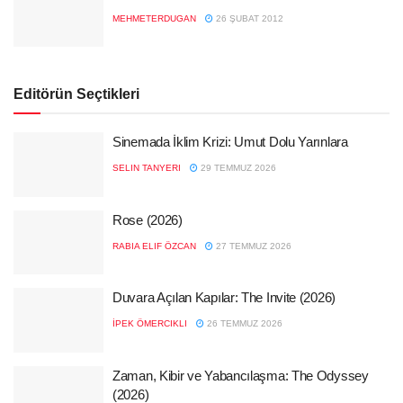
MEHMETERDUGAN
26 ŞUBAT 2012
Editörün Seçtikleri
Sinemada İklim Krizi: Umut Dolu Yarınlara
SELIN TANYERI
29 TEMMUZ 2026
Rose (2026)
RABIA ELIF ÖZCAN
27 TEMMUZ 2026
Duvara Açılan Kapılar: The Invite (2026)
İPEK ÖMERCIKLI
26 TEMMUZ 2026
Zaman, Kibir ve Yabancılaşma: The Odyssey
(2026)