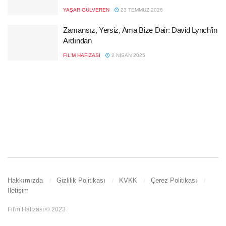
YAŞAR GÜLVEREN
23 TEMMUZ 2026
Zamansız, Yersiz, Ama Bize Dair: David Lynch’in
Ardından
FIL'M HAFIZASI
2 NISAN 2025
Hakkımızda
Gizlilik Politikası
KVKK
Çerez Politikası
İletişim
Fil'm Hafızası © 2023