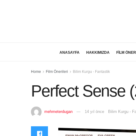
ANASAYFA
HAKKIMIZDA
FİLM ÖNER
Home
Film Önerileri
Bilim Kurgu - Fantastik
Perfect Sense 
mehmeterdugan
14 yıl önce
Bilim Kurgu - F