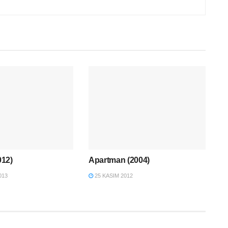
012)
Apartman (2004)
013
25 KASIM 2012