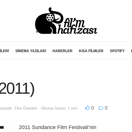
İLERİ
SİNEMA YAZILARI
HABERLER
KISA FİLMLER
SPOTIFY
(2011)
0
0
antastik
,
Film Önerileri
Okuma Süresi: 1 min
2011 Sundance Film Festivali’nin