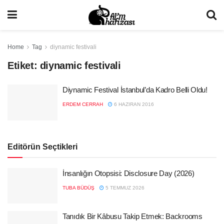
Home
Tag
diynamic festivali
Etiket:
diynamic festivali
Diynamic Festival İstanbul’da Kadro Belli Oldu!
ERDEM CERRAH
6 HAZIRAN 2016
Editörün Seçtikleri
İnsanlığın Otopsisi: Disclosure Day (2026)
TUBA BÜDÜŞ
5 TEMMUZ 2026
Tanıdık Bir Kâbusu Takip Etmek: Backrooms