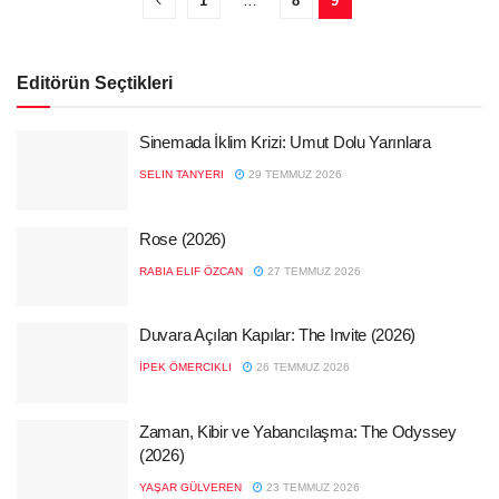
1
…
8
9
Editörün Seçtikleri
Sinemada İklim Krizi: Umut Dolu Yarınlara
SELIN TANYERI
29 TEMMUZ 2026
Rose (2026)
RABIA ELIF ÖZCAN
27 TEMMUZ 2026
Duvara Açılan Kapılar: The Invite (2026)
İPEK ÖMERCIKLI
26 TEMMUZ 2026
Zaman, Kibir ve Yabancılaşma: The Odyssey
(2026)
YAŞAR GÜLVEREN
23 TEMMUZ 2026