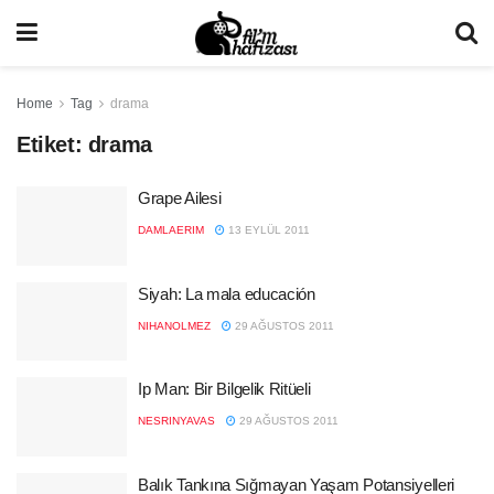
Home
Tag
drama
Etiket:
drama
Grape Ailesi
DAMLAERIM
13 EYLÜL 2011
Siyah: La mala educación
NIHANOLMEZ
29 AĞUSTOS 2011
Ip Man: Bir Bilgelik Ritüeli
NESRINYAVAS
29 AĞUSTOS 2011
Balık Tankına Sığmayan Yaşam Potansiyelleri