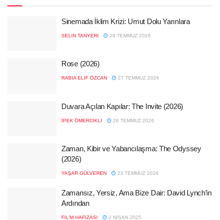
Sinemada İklim Krizi: Umut Dolu Yarınlara
SELIN TANYERI
29 TEMMUZ 2026
Rose (2026)
RABIA ELIF ÖZCAN
27 TEMMUZ 2026
Duvara Açılan Kapılar: The Invite (2026)
İPEK ÖMERCIKLI
26 TEMMUZ 2026
Zaman, Kibir ve Yabancılaşma: The Odyssey
(2026)
YAŞAR GÜLVEREN
23 TEMMUZ 2026
Zamansız, Yersiz, Ama Bize Dair: David Lynch’in
Ardından
FIL'M HAFIZASI
2 NISAN 2025