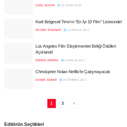
ÇISEL BOZAR
10 OCAK 2018
Kedi Belgeseli Time’ın “En İyi 10 Film” Listesinde!
ZEYNEP ENGINER
12 ARALIK 2017
Los Angeles Film Eleştirmenleri Birliği Ödülleri
Açıklandı!
ERDEM CERRAH
4 ARALIK 2017
Christopher Nolan Netflix’le Çalışmayacak
GAMZE GÜNER
20 TEMMUZ 2017
1
2
Editörün Seçtikleri