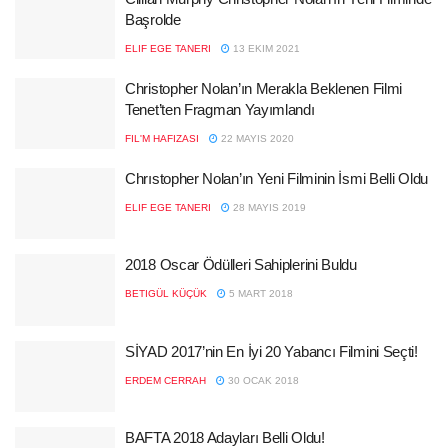
Başrolde
ELIF EGE TANERI
13 EKIM 2021
Christopher Nolan’ın Merakla Beklenen Filmi
Tenet’ten Fragman Yayımlandı
FIL'M HAFIZASI
22 MAYIS 2020
Chrıstopher Nolan’ın Yeni Filminin İsmi Belli Oldu
ELIF EGE TANERI
28 MAYIS 2019
2018 Oscar Ödülleri Sahiplerini Buldu
BETIGÜL KÜÇÜK
5 MART 2018
SİYAD 2017’nin En İyi 20 Yabancı Filmini Seçti!
ERDEM CERRAH
30 OCAK 2018
BAFTA 2018 Adayları Belli Oldu!