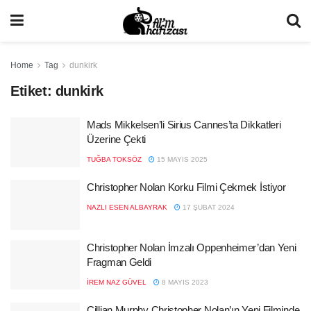
Home
Tag
dunkirk
Etiket:
dunkirk
Mads Mikkelsen’li Sirius Cannes’ta Dikkatleri
Üzerine Çekti
TUĞBA TOKSÖZ
15 MAYIS 2025
Christopher Nolan Korku Filmi Çekmek İstiyor
NAZLI ESEN ALBAYRAK
17 ŞUBAT 2024
Christopher Nolan İmzalı Oppenheimer’dan Yeni
Fragman Geldi
İREM NAZ GÜVEL
8 MAYIS 2023
Cillian Murphy Christopher Nolan’ın Yeni Filminde