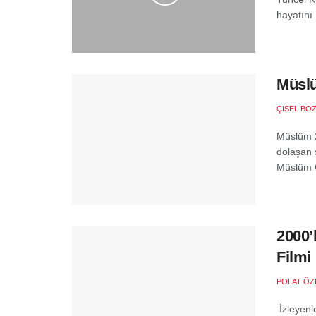
hayatını .
Müslü
ÇISEL BO
Müslüm 2
dolaşan 
Müslüm G
2000’
Filmi
POLAT ÖZ
İzleyenl