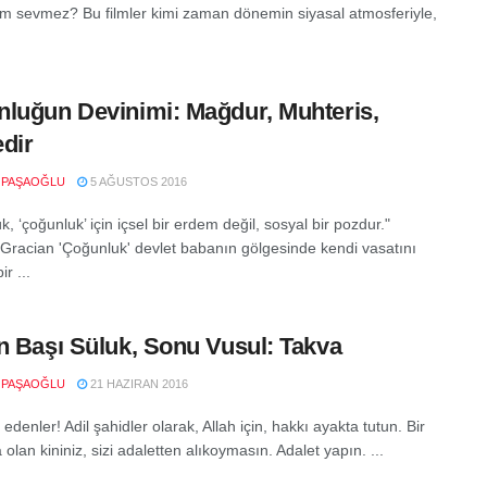
 kim sevmez? Bu filmler kimi zaman dönemin siyasal atmosferiyle,
luğun Devinimi: Mağdur, Muhteris,
dir
 PAŞAOĞLU
5 AĞUSTOS 2016
k, ‘çoğunluk’ için içsel bir erdem değil, sosyal bir pozdur."
 Gracian 'Çoğunluk' devlet babanın gölgesinde kendi vasatını
r ...
n Başı Süluk, Sonu Vusul: Takva
 PAŞAOĞLU
21 HAZIRAN 2016
edenler! Adil şahidler olarak, Allah için, hakkı ayakta tutun. Bir
 olan kininiz, sizi adaletten alıkoymasın. Adalet yapın. ...