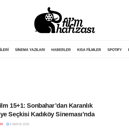
İLERİ
SİNEMA YAZILARI
HABERLER
KISA FİLMLER
SPOTIFY
ilm 15+1: Sonbahar’dan Karanlık
ye Seçkisi Kadıköy Sineması’nda
RI
5 MAYIS 2025