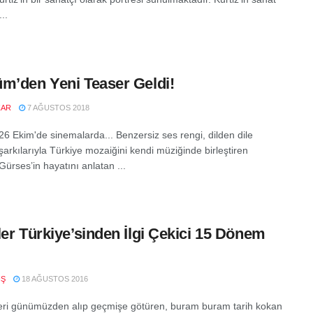
..
m’den Yeni Teaser Geldi!
ZAR
7 AĞUSTOS 2018
6 Ekim'de sinemalarda... Benzersiz ses rengi, dilden dile
şarkılarıyla Türkiye mozaiğini kendi müziğinde birleştiren
ürses’in hayatını anlatan ...
ler Türkiye’sinden İlgi Çekici 15 Dönem
IŞ
18 AĞUSTOS 2016
eri günümüzden alıp geçmişe götüren, buram buram tarih kokan