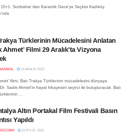
 15+1: Sonbahar’dan Karanlık Gece’ye Seçkisi Kadıköy
ı’nda
Trakya Türklerinin Mücadelesini Anlatan
k Ahmet’ Filmi 29 Aralık’ta Vizyona
ek
BASAKAL
14 ARALIK 2023
hmet' filmi, Batı Trakya Türklerinin mücadelesini dünyaya
r. Sadık Ahmet'in hayat hikayesini seyirci ile buluşturacak. Batı
rklerinin ...
ntalya Altın Portakal Film Festivali Basın
tısı Yapıldı
SÖZÜBIR
18 EYLÜL 2022