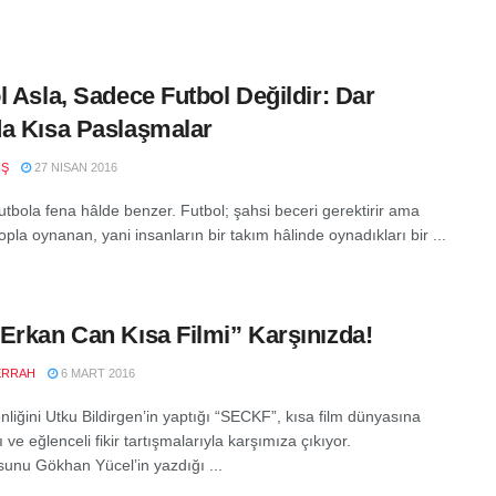
l Asla, Sadece Futbol Değildir: Dar
a Kısa Paslaşmalar
IŞ
27 NISAN 2016
utbola fena hâlde benzer. Futbol; şahsi beceri gerektirir ama
opla oynanan, yani insanların bir takım hâlinde oynadıkları bir ...
Erkan Can Kısa Filmi” Karşınızda!
ERRAH
6 MART 2016
liğini Utku Bildirgen’in yaptığı “SECKF”, kısa film dünyasına
lı ve eğlenceli fikir tartışmalarıyla karşımıza çıkıyor.
unu Gökhan Yücel’in yazdığı ...