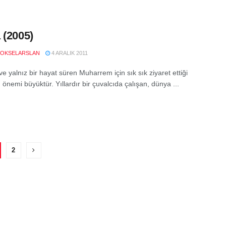
 (2005)
OKSELARSLAN
4 ARALIK 2011
e yalnız bir hayat süren Muharrem için sık sık ziyaret ettiği
önemi büyüktür. Yıllardır bir çuvalcıda çalışan, dünya ...
2