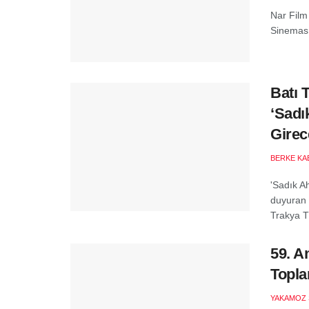
Nar Film
Sinemas
Batı 
‘Sadı
Girec
BERKE KA
'Sadık A
duyuran D
Trakya Tü
59. A
Toplan
YAKAMOZ 