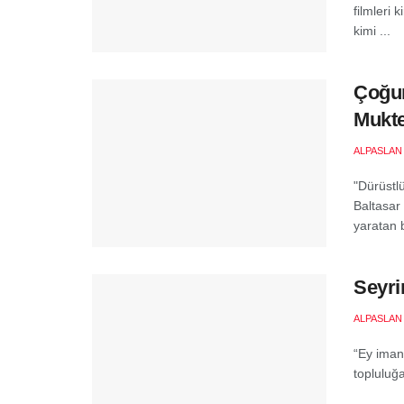
filmleri
kimi ...
Çoğun
Mukte
ALPASLAN
"Dürüstlü
Baltasar
yaratan bi
Seyri
ALPASLAN
“Ey iman 
topluluğa