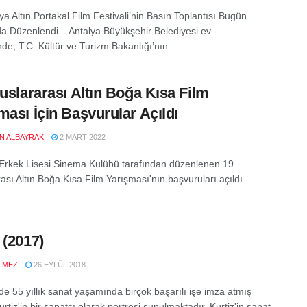
ya Altın Portakal Film Festivali’nin Basın Toplantısı Bugün
da Düzenlendi. Antalya Büyükşehir Belediyesi ev
nde, T.C. Kültür ve Turizm Bakanlığı’nın ...
luslararası Altın Boğa Kısa Film
ması İçin Başvurular Açıldı
EN ALBAYRAK
2 MART 2022
 Erkek Lisesi Sinema Kulübü tarafından düzenlenen 19.
rası Altın Boğa Kısa Film Yarışması'nın başvuruları açıldı.
 (2017)
LMEZ
26 EYLÜL 2018
de 55 yıllık sanat yaşamında birçok başarılı işe imza atmış
rtiz'in bir sanatçı olarak portresi sunulmaktadır. Kurtiz'in sanat