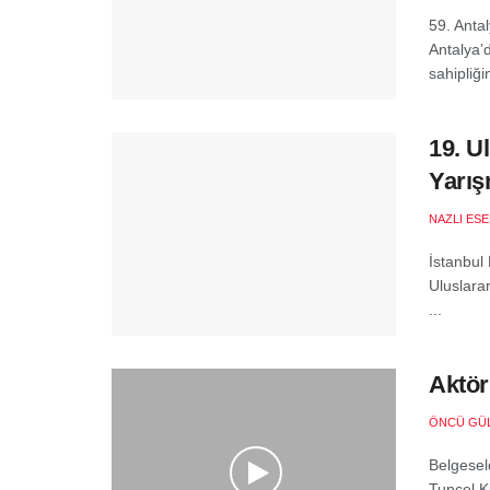
59. Antal
Antalya’
sahipliği
19. U
Yarış
NAZLI ES
İstanbul
Uluslara
...
Aktör
ÖNCÜ GÜ
Belgesel
Tuncel Ku