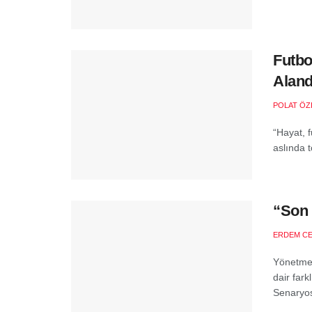
Futbo
Aland
POLAT ÖZ
“Hayat, f
aslında t
“Son 
ERDEM C
Yönetmen
dair fark
Senaryos