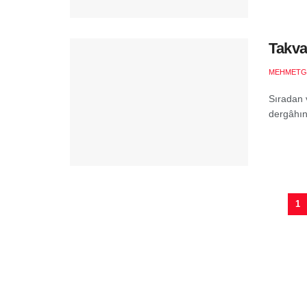
Takva
MEHMETG
Sıradan v
dergâhın 
1