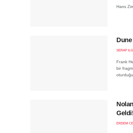
Hans Zim
Dune 
SERAP ILG
Frank He
bir frag
oturduğu 
Nolan
Geldi
ERDEM C