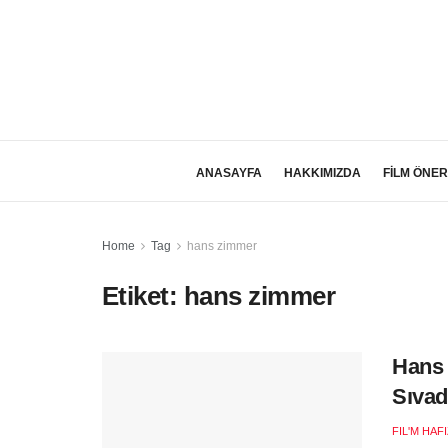
ANASAYFA
HAKKIMIZDA
FİLM ÖNER
Home
Tag
hans zimmer
Etiket:
hans zimmer
Hans 
Sıvad
FIL'M HAF