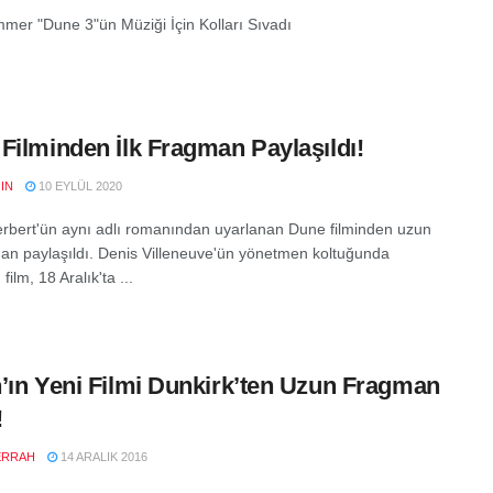
mer "Dune 3"ün Müziği İçin Kolları Sıvadı
Filminden İlk Fragman Paylaşıldı!
IN
10 EYLÜL 2020
rbert'ün aynı adlı romanından uyarlanan Dune filminden uzun
man paylaşıldı. Denis Villeneuve'ün yönetmen koltuğunda
film, 18 Aralık'ta ...
’ın Yeni Filmi Dunkirk’ten Uzun Fragman
!
ERRAH
14 ARALIK 2016