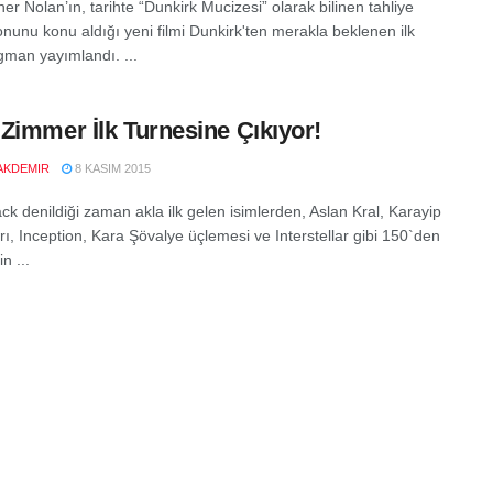
er Nolan’ın, tarihte “Dunkirk Mucizesi” olarak bilinen tahliye
nunu konu aldığı yeni filmi Dunkirk'ten merakla beklenen ilk
gman yayımlandı. ...
Zimmer İlk Turnesine Çıkıyor!
AKDEMIR
8 KASIM 2015
ck denildiği zaman akla ilk gelen isimlerden, Aslan Kral, Karayip
rı, Inception, Kara Şövalye üçlemesi ve Interstellar gibi 150`den
in ...