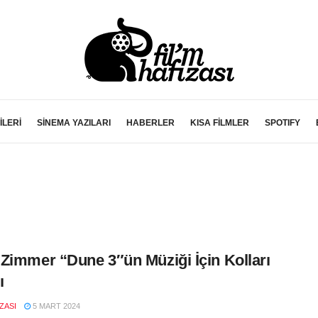
İLERİ
SİNEMA YAZILARI
HABERLER
KISA FİLMLER
SPOTIFY
Zimmer “Dune 3″ün Müziği İçin Kolları
ı
IZASI
5 MART 2024