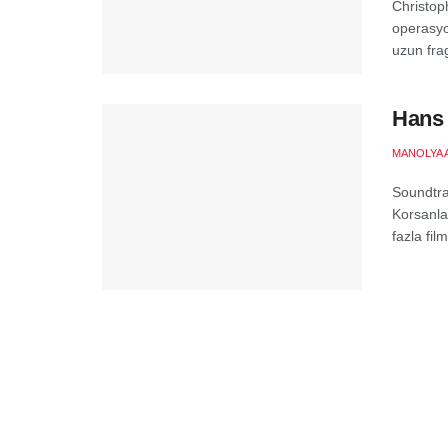
Christoph
operasyo
uzun fra
Hans 
MANOLYA 
Soundtra
Korsanla
fazla film