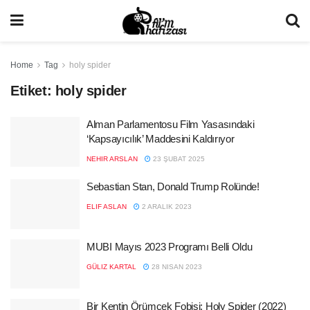
Home
Tag
holy spider
Etiket:
holy spider
Alman Parlamentosu Film Yasasındaki
‘Kapsayıcılık’ Maddesini Kaldırıyor
NEHIR ARSLAN
23 ŞUBAT 2025
Sebastian Stan, Donald Trump Rolünde!
ELIF ASLAN
2 ARALIK 2023
MUBI Mayıs 2023 Programı Belli Oldu
GÜLIZ KARTAL
28 NISAN 2023
Bir Kentin Örümcek Fobisi: Holy Spider (2022)