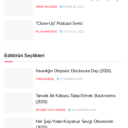
İREM YAVUZER
8 ARALIK 2022
“Close-Up” Podcast Serisi
FIL'M HAFIZASI
25 EYLÜL 2021
Editörün Seçtikleri
İnsanlığın Otopsisi: Disclosure Day (2026)
TUBA BÜDÜŞ
5 TEMMUZ 2026
Tanıdık Bir Kâbusu Takip Etmek: Backrooms
(2026)
ZEYNEP İLAY ERKEN
29 HAZIRAN 2026
Her Şeyi Yutan Koşulsuz Sevgi: Obsession
(2025)