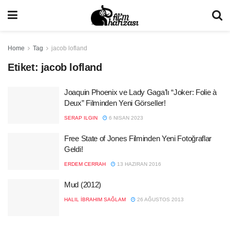
Home
Tag
jacob lofland
Etiket:
jacob lofland
Joaquin Phoenix ve Lady Gaga’lı “Joker: Folie à
Deux” Filminden Yeni Görseller!
SERAP ILGIN
6 NISAN 2023
Free State of Jones Filminden Yeni Fotoğraflar
Geldi!
ERDEM CERRAH
13 HAZIRAN 2016
Mud (2012)
HALIL İBRAHIM SAĞLAM
26 AĞUSTOS 2013