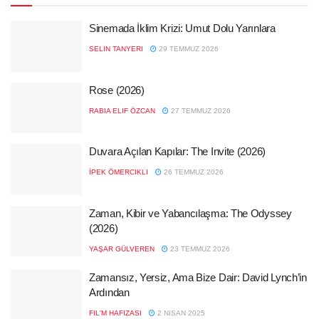
Sinemada İklim Krizi: Umut Dolu Yarınlara
SELIN TANYERI
29 TEMMUZ 2026
Rose (2026)
RABIA ELIF ÖZCAN
27 TEMMUZ 2026
Duvara Açılan Kapılar: The Invite (2026)
İPEK ÖMERCIKLI
26 TEMMUZ 2026
Zaman, Kibir ve Yabancılaşma: The Odyssey
(2026)
YAŞAR GÜLVEREN
23 TEMMUZ 2026
Zamansız, Yersiz, Ama Bize Dair: David Lynch’in
Ardından
FIL'M HAFIZASI
2 NISAN 2025