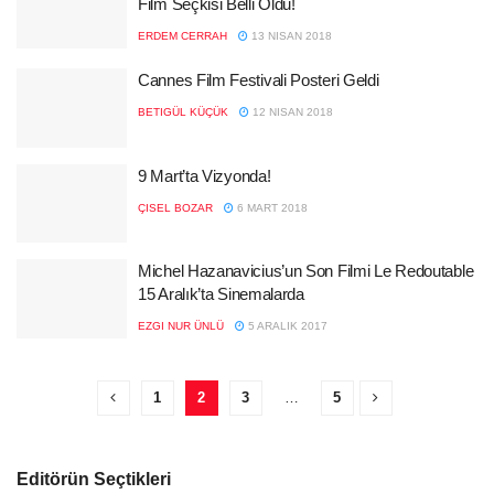
Film Seçkisi Belli Oldu!
ERDEM CERRAH
13 NISAN 2018
Cannes Film Festivali Posteri Geldi
BETIGÜL KÜÇÜK
12 NISAN 2018
9 Mart’ta Vizyonda!
ÇISEL BOZAR
6 MART 2018
Michel Hazanavicius’un Son Filmi Le Redoutable
15 Aralık’ta Sinemalarda
EZGI NUR ÜNLÜ
5 ARALIK 2017
1
2
3
…
5
Editörün Seçtikleri