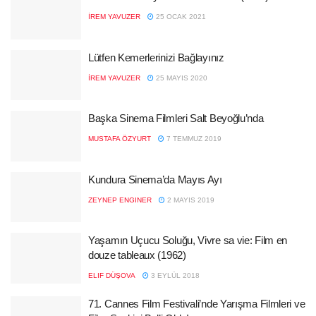
İREM YAVUZER
25 OCAK 2021
Lütfen Kemerlerinizi Bağlayınız
İREM YAVUZER
25 MAYIS 2020
Başka Sinema Filmleri Salt Beyoğlu’nda
MUSTAFA ÖZYURT
7 TEMMUZ 2019
Kundura Sinema’da Mayıs Ayı
ZEYNEP ENGINER
2 MAYIS 2019
Yaşamın Uçucu Soluğu, Vivre sa vie: Film en
douze tableaux (1962)
ELIF DÜŞOVA
3 EYLÜL 2018
71. Cannes Film Festivali’nde Yarışma Filmleri ve