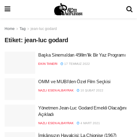
Home
Tag
jean-luc godard
Etiket:
jean-luc godard
Başka Sinema’dan 45film’lik Bir Yaz Programı
EKIN TANERI
17 TEMMUZ 2022
OMM ve MUBI’den Özel Film Seçkisi
NAZLI ESEN ALBAYRAK
10 ŞUBAT 2022
Yönetmen Jean-Luc Godard Emekli Olacağını
Açıkladı
NAZLI ESEN ALBAYRAK
4 MART 2021
İmkânsızın Hayalcisi: La Chionise (1967)