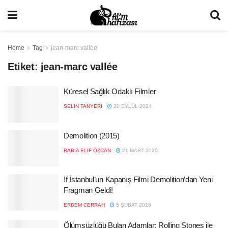
Home
Tag
jean-marc vallée
Etiket:
jean-marc vallée
Küresel Sağlık Odaklı Filmler
SELIN TANYERI
20 EYLÜL 2024
Demolition (2015)
RABIA ELIF ÖZCAN
21 MART 2020
!f İstanbul’un Kapanış Filmi Demolition’dan Yeni
Fragman Geldi!
ERDEM CERRAH
5 ŞUBAT 2016
Ölümsüzlüğü Bulan Adamlar: Rolling Stones ile