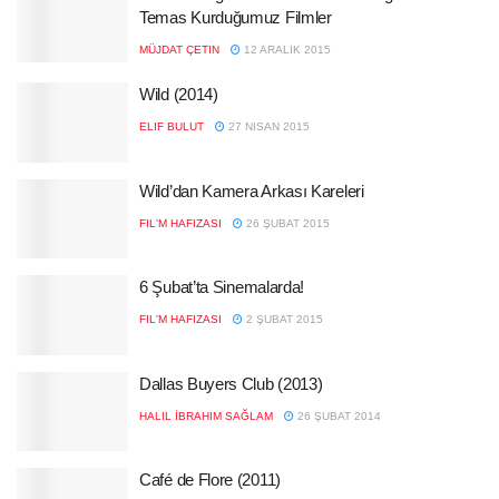
Temas Kurduğumuz Filmler
MÜJDAT ÇETIN
12 ARALIK 2015
Wild (2014)
ELIF BULUT
27 NISAN 2015
Wild’dan Kamera Arkası Kareleri
FIL'M HAFIZASI
26 ŞUBAT 2015
6 Şubat’ta Sinemalarda!
FIL'M HAFIZASI
2 ŞUBAT 2015
Dallas Buyers Club (2013)
HALIL İBRAHIM SAĞLAM
26 ŞUBAT 2014
Café de Flore (2011)