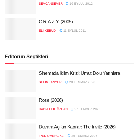
SEVCANSEVER
16 EYLÜL 2012
C.R.A.Z.Y. (2005)
ELI KEBUDI
11 EYLÜL 2011
Editörün Seçtikleri
Sinemada İklim Krizi: Umut Dolu Yarınlara
SELIN TANYERI
29 TEMMUZ 2026
Rose (2026)
RABIA ELIF ÖZCAN
27 TEMMUZ 2026
Duvara Açılan Kapılar: The Invite (2026)
İPEK ÖMERCIKLI
26 TEMMUZ 2026