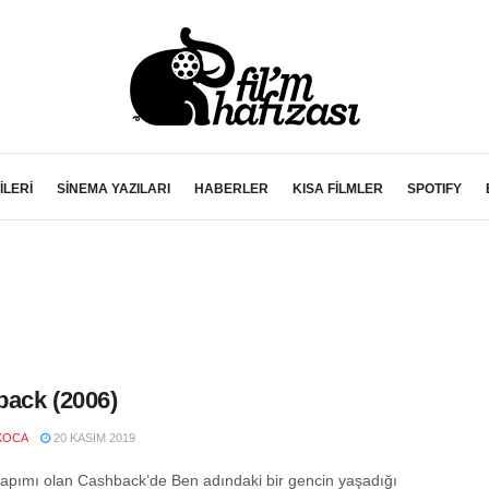
İLERİ
SİNEMA YAZILARI
HABERLER
KISA FİLMLER
SPOTIFY
ack (2006)
KOCA
20 KASIM 2019
yapımı olan Cashback’de Ben adındaki bir gencin yaşadığı