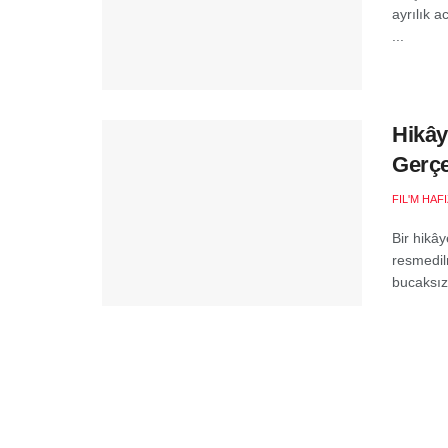
ayrılık a
...
Hikây
Gerçe
FIL'M HAF
Bir hikâ
resmedilm
bucaksız 