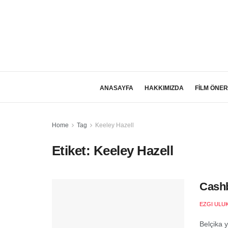
ANASAYFA
HAKKIMIZDA
FİLM ÖNER
Home
Tag
Keeley Hazell
Etiket:
Keeley Hazell
Cashb
EZGI ULU
Belçika 