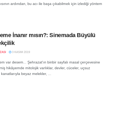
cısının ardından, bu acı ile başa çıkabilmek için izlediği yöntem
eme İnanır mısın?: Sinemada Büyülü
kçilik
IZASI
3 KASIM 2019
yem var desem... Şehrazat'ın binbir sayfalı masal çerçevesine
iş hikâyemde mitolojik varlıklar, devler, cüceler, uçsuz
kanatlarıyla beyaz melekler, ...